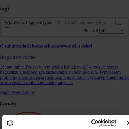
tagi
Wprowadź fragment tytułu
Pokaż #
O zaburzeniach integracji sensorycznej u dzieci
Blog Strefy Psyche
„Samo minie. Dzieci w tym wieku już tak mają” – rodzice często
bagatelizują niepokojące zachowania swoich pociech. Tymczasem
problemy z koordynacją ruchową, koncentracją czy zasypianiem mogą
wskazywać na zaburzenia integracji s…
Marta Wawrzynów
kanały