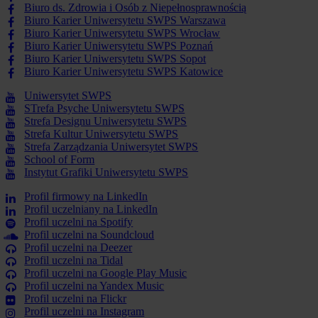
Biuro ds. Zdrowia i Osób z Niepełnosprawnością
Biuro Karier Uniwersytetu SWPS Warszawa
Biuro Karier Uniwersytetu SWPS Wrocław
Biuro Karier Uniwersytetu SWPS Poznań
Biuro Karier Uniwersytetu SWPS Sopot
Biuro Karier Uniwersytetu SWPS Katowice
Uniwersytet SWPS
STrefa Psyche Uniwersytetu SWPS
Strefa Designu Uniwersytetu SWPS
Strefa Kultur Uniwersytetu SWPS
Strefa Zarządzania Uniwersytet SWPS
School of Form
Instytut Grafiki Uniwersytetu SWPS
Profil firmowy na LinkedIn
Profil uczelniany na LinkedIn
Profil uczelni na Spotify
Profil uczelni na Soundcloud
Profil uczelni na Deezer
Profil uczelni na Tidal
Profil uczelni na Google Play Music
Profil uczelni na Yandex Music
Profil uczelni na Flickr
Profil uczelni na Instagram