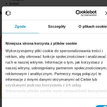
koniec
kanały
Zgoda
Szczegóły
O plikach cookie
Niniejsza strona korzysta z plików cookie
Wykorzystujemy pliki cookie do spersonalizowania treści i
reklam, aby oferować funkcje społecznościowe i analizować
ruch w naszej witrynie. Informacje o tym, jak korzystasz z
naszej witryny, udostępniamy partnerom społecznościowym
reklamowym i analitycznym. Partnerzy mogą połączyć te
informacje z innymi danymi otrzymanymi od Ciebie lub
uzyskanymi podczas korzystania z ich usług.
Odrzucenie plików cookie może uniemożliwić korzystani
z niektórych funkcjonalności oferowanych na naszej
stronie, w tym m.in. z formularzy.
Wybór