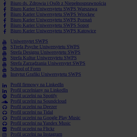
Biuro ds. Zdrowia i Osób z Niepełnosprawnością
Biuro Karier Uniwersytetu SWPS Warszawa
Biuro Karier Uniwersytetu SWPS Wrocław
Biuro Karier Uniwersytetu SWPS Poznań
Biuro Karier Uniwersytetu SWPS Sopot
Biuro Karier Uniwersytetu SWPS Katowice
Uniwersytet SWPS
STrefa Psyche Uniwersytetu SWPS
Strefa Designu Uniwersytetu SWPS
Strefa Kultur Uniwersytetu SWPS
Strefa Zarządzania Uniwersytet SWPS
School of Form
Instytut Grafiki Uniwersytetu SWPS
Profil firmowy na LinkedIn
Profil uczelniany na LinkedIn
Profil uczelni na Spotify
Profil uczelni na Soundcloud
Profil uczelni na Deezer
Profil uczelni na Tidal
Profil uczelni na Google Play Music
Profil uczelni na Yandex Music
Profil uczelni na Flickr
Profil uczelni na Instagram