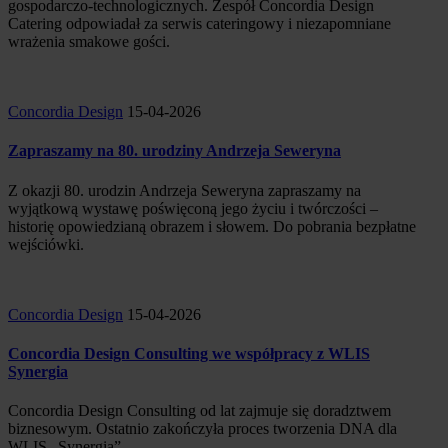
gospodarczo-technologicznych. Zespół Concordia Design
Catering odpowiadał za serwis cateringowy i niezapomniane
wrażenia smakowe gości.
Concordia Design
15-04-2026
Zapraszamy na 80. urodziny Andrzeja Seweryna
Z okazji 80. urodzin Andrzeja Seweryna zapraszamy na
wyjątkową wystawę poświęconą jego życiu i twórczości –
historię opowiedzianą obrazem i słowem. Do pobrania bezpłatne
wejściówki.
Concordia Design
15-04-2026
Concordia Design Consulting we współpracy z WLIS
Synergia
Concordia Design Consulting od lat zajmuje się doradztwem
biznesowym. Ostatnio zakończyła proces tworzenia DNA dla
WLIS „Synergia”.