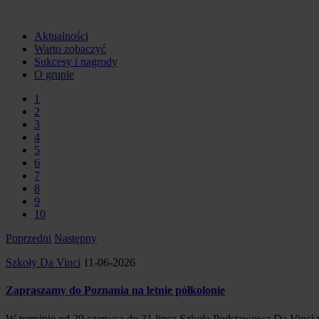
HUMAN TOUCH
GROUP
Aktualności
Warto zobaczyć
Sukcesy i nagrody
O grupie
1
2
3
4
5
6
7
8
9
10
Poprzedni
Następny
Szkoły Da Vinci
11-06-2026
Zapraszamy do Poznania na letnie półkolonie
W terminie od 29 czerwca do 31 lipca Szkoła Podstawowa Da Vinci w 