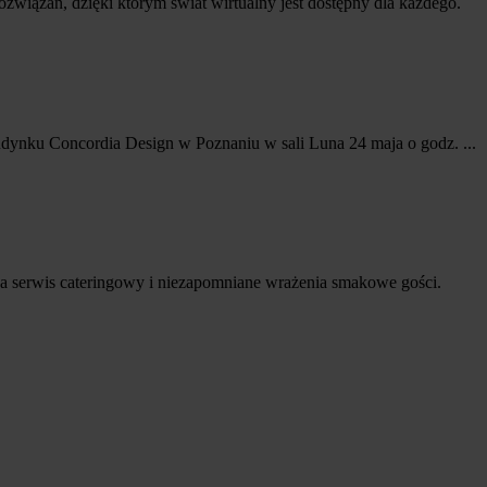
wiązań, dzięki którym świat wirtualny jest dostępny dla każdego.
dynku Concordia Design w Poznaniu w sali Luna 24 maja o godz. ...
a serwis cateringowy i niezapomniane wrażenia smakowe gości.