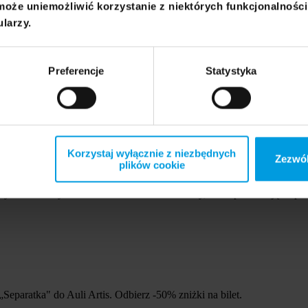
może uniemożliwić korzystanie z niektórych funkcjonalnośc
owym. Ostatnio zakończyła proces tworzenia DNA dla WLIS „Synergia
ularzy.
Preferencje
Statystyka
Korzystaj wyłącznie z niezbędnych
Zezwól
plików cookie
 rok szkolny i akademicki. Jeśli znacie osoby, które potrzebują wspar
paratka" do Auli Artis. Odbierz -50% zniżki na bilet.