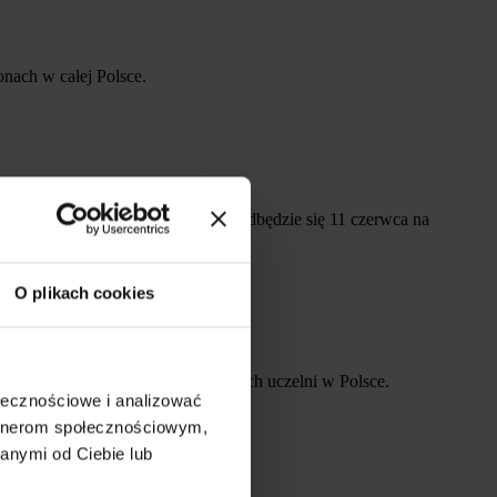
nach w całej Polsce.
HNOLOGIA A/I CZŁOWIEK”. Gra odbędzie się 11 czerwca na
O plikach cookies
ołówce najbardziej opiniotwórczych uczelni w Polsce.
ołecznościowe i analizować
artnerom społecznościowym,
anymi od Ciebie lub