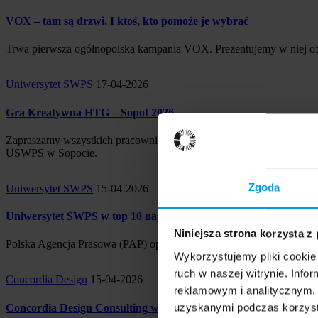
VOX – tam są drzwi. I ktoś, kto pomoże je wybrać
Trwa pierwsza ogólnopolska kampania VOX. Prezentujemy w niej ofer
Uniwersytet SWPS
17-04-2026
Gra Kreatywna HTG – Sopot 2026
Zapraszamy wszystkich pracowników i pracowniczki Grupy HTG d
USWPS w Sopocie.
Zgoda
Uniwersytet SWPS
15-04-2026
Uniwersytet SWPS w top 10 najbardziej medialnych uczelni
Niniejsza strona korzysta z
Polska Agencja Prasowa (PAP) opublikowała raport dotyczący obecn
Wykorzystujemy pliki cookie 
ruch w naszej witrynie. Inf
Concordia Design
15-04-2026
reklamowym i analitycznym. 
uzyskanymi podczas korzysta
Concordia Design Consulting we współpracy z WLIS Synergia