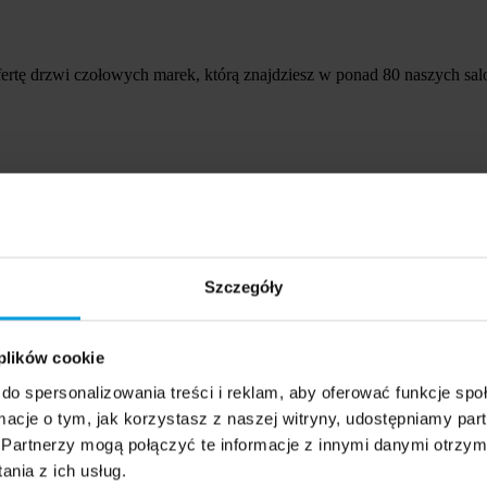
tę drzwi czołowych marek, którą znajdziesz w ponad 80 naszych salo
o udziału w drugiej edycji Gry Kreatywnej HTG pod hasłem „TEC
Szczegóły
 plików cookie
ości krajowych uniwersytetów w mediach. Uniwersytet SWPS jest w cz
do spersonalizowania treści i reklam, aby oferować funkcje sp
ormacje o tym, jak korzystasz z naszej witryny, udostępniamy p
Partnerzy mogą połączyć te informacje z innymi danymi otrzym
nia z ich usług.