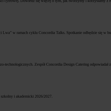
cyfrowej. Dowiedz się więcej o tym, jak tworzymy i korzystamy z roz
i Lwa” w ramach cyklu Concordia Talks. Spotkanie odbędzie się w bu
zo-technologicznych. Zespół Concordia Design Catering odpowiadał z
k szkolny i akademicki 2026/2027.