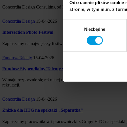
Odrzucenie plików cookie 
Concordia Design Consulting od lat zajmuje się doradztwem biznes
stronie, w tym m.in. z form
Concordia Design
15-04-2026
Wybór
Niezbędne
zgody
Intersection Photo Festival
Zapraszamy na największy festiwal fotograficzny we Wrocławiu.
Fundusz Talenty
15-04-2026
Fundusz Stypendialny Talenty wspiera młodych z pasją
W maju rozpocznie się rekrutacja stypendystów i stypendystek na nowy
rekrutacji.
Concordia Design
15-04-2026
Zniżka dla HTG na spektakl „Separatka"
Zapraszamy pracowników i pracowniczki z Grupy HTG na spektakl „Se