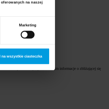
i oferowanych na naszej
”.
Marketing
 na wszystkie ciasteczka
cia w dalszym rozwoju, przekażcie im informacje o zbliżającej się