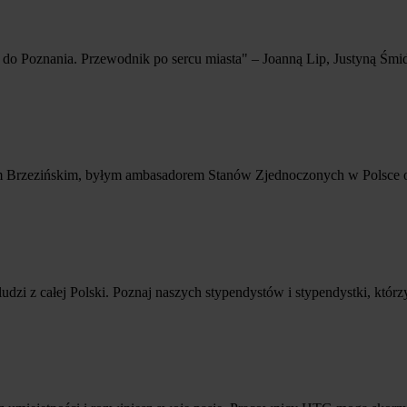
p do Poznania. Przewodnik po sercu miasta" – Joanną Lip, Justyną Śm
em Brzezińskim, byłym ambasadorem Stanów Zjednoczonych w Polsce or
zi z całej Polski. Poznaj naszych stypendystów i stypendystki, którzy