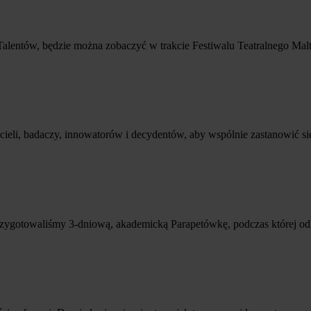
Talentów, będzie można zobaczyć w trakcie Festiwalu Teatralnego Mal
eli, badaczy, innowatorów i decydentów, aby wspólnie zastanowić się 
otowaliśmy 3-dniową, akademicką Parapetówkę, podczas której odbędą 