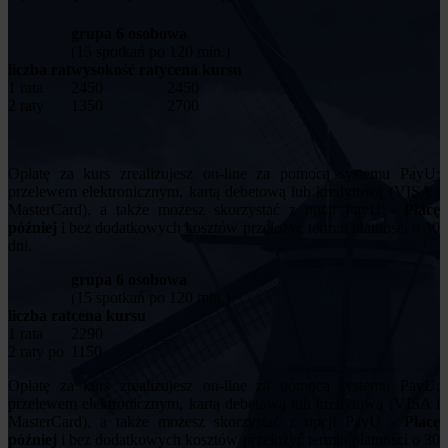
grupa 6 osobowa
(15 spotkań po 120 min.)
liczba rat
wysokość raty
cena kursu
1 rata
2450
2450
2 raty
1350
2700
Opłatę za kurs zrealizujesz on-line za pomocą systemu PayU:
przelewem elektronicznym, kartą debetową lub kredytową (VISA i
MasterCard), a także możesz skorzystać z opcji PayU -
Płacę
później
i bez dodatkowych kosztów przełożyć termin płatności o 30
dni.
grupa 6 osobowa
(15 spotkań po 120 min.)
liczba rat
cena kursu
1 rata
2290
2 raty po
1150
Opłatę za kurs zrealizujesz on-line za pomocą systemu PayU:
przelewem elektronicznym, kartą debetową lub kredytową (VISA i
MasterCard), a także możesz skorzystać z opcji PayU -
Płacę
później
i bez dodatkowych kosztów przełożyć termin płatności o 30