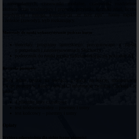
i nieregularnych, czasowniki modalne, czasowniki rozdzielnie
złożone, czas teraźniejszy i przeszły, przyimki, łączniki zdań, liczba
pojedyncza i mnoga, konstrukcja „er is/er zijn”, formy męskie
i żeńskie (zawody), tryb rozkazujący.
Materiały do nauki wykorzystywane podczas kursu
materiały programu autorskiego przygotowane z myślą
o potrzebach i zainteresowaniach Słuchaczy
podręcznik do nauki języka niderlandzkiego na poziomie A1
Kontrola postępów
Twój lektor będzie na bieżąco, z lekcji na lekcję, monitorował
Twoje postępy w nauce i dawał Ci informację zwrotną. Czekają Cię
także:
4 pisemne testy cząstkowe
test śródsemestralny – pisemny i ustny
test końcowy – pisemny i ustny
Opłaty
Wybierz odpowiednią dla siebie formę płatności