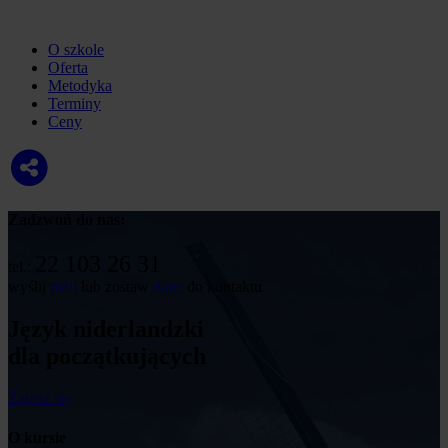
O szkole
Oferta
Metodyka
Terminy
Ceny
Zadzwoń do nas:
22 103 26 31
tel.:
wyślij
mail
lub zostaw
dane
do kontaktu
Język niderlandzki
dla początkujących
Zapisz się
O kursie