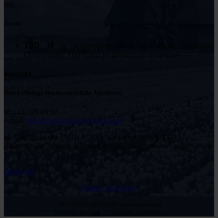
dni.
Zniżki
150 zł
za kontynuację nauki w Szkole Językowej
Uniwersytetu SWPS (już po pierwszym semestrze)
Kontakt
Biuro Obsługi Słuchacza Szkoły Językowej
tel.: 22 103 26 31
e-mail:
szkola.jezykowa@swps.edu.pl
ul. Chodakowska 19/31, 03-815 Warszawa, pokój N141
Biuro działa zdalnie od poniedziałku do piątku w godz. 10.00-
17.00.
Zapisz się
Zobacz inne kursy
...na różnym poziomie zaawansowania.
Wybierz spośród 21 języków w ofercie.