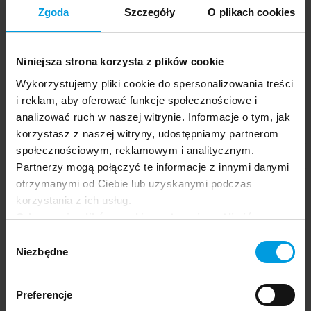
Zgoda
Szczegóły
O plikach cookies
Niniejsza strona korzysta z plików cookie
Zajecia realizowane w formacie
Wykorzystujemy pliki cookie do spersonalizowania treści
i reklam, aby oferować funkcje społecznościowe i
on-line!
analizować ruch w naszej witrynie. Informacje o tym, jak
korzystasz z naszej witryny, udostępniamy partnerom
Podczas kursu zdobędziesz kompetencje umożliwiające Ci
społecznościowym, reklamowym i analitycznym.
komunikację w języku niderlandzkim na poziomie podstawowym.
Nauczysz się właściwej wymowy, intonacji i akcentu. Kluczowym
Partnerzy mogą połączyć te informacje z innymi danymi
aspektem kursu będzie nauka rozumienia prostych, wolno
otrzymanymi od Ciebie lub uzyskanymi podczas
wypowiadanych komunikatów oraz samodzielnego tworzenia
korzystania z ich usług.
wypowiedzi ustnych w standardowej odmianie języka.
Odrzucenie plików cookie może uniemożliwić
Po ukończeniu tego kursu będziesz potrafił budować zdania i znał
korzystanie z niektórych funkcjonalności
Wybór
zwroty grzecznościowe. Przedstawisz siebie i osoby ze swojego
oferowanych na naszej stronie, w tym m.in. z
otoczenia. Poradzisz sobie z typowymi sytuacjami życia
Niezbędne
zgody
codziennego: w sklepie, w banku, w restauracji, na dworcu czy
formularzy.
lotnisku. Sam dokonasz rezerwacji hotelu, kupisz bilet, napiszesz
nieskomplikowane listy, maile lub kartki z podróży. Przeczytasz
Preferencje
ogłoszenia, znaki informacyjne, szyldy. Będziesz potrafił wyrazić