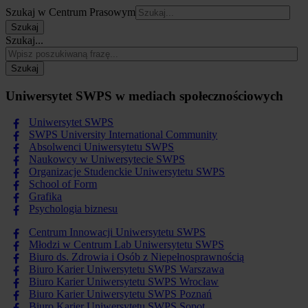
Szukaj w Centrum Prasowym
Szukaj
Szukaj...
Szukaj
Uniwersytet SWPS w mediach społecznościowych
Uniwersytet SWPS
SWPS University International Community
Absolwenci Uniwersytetu SWPS
Naukowcy w Uniwersytecie SWPS
Organizacje Studenckie Uniwersytetu SWPS
School of Form
Grafika
Psychologia biznesu
Centrum Innowacji Uniwersytetu SWPS
Młodzi w Centrum Lab Uniwersytetu SWPS
Biuro ds. Zdrowia i Osób z Niepełnosprawnością
Biuro Karier Uniwersytetu SWPS Warszawa
Biuro Karier Uniwersytetu SWPS Wrocław
Biuro Karier Uniwersytetu SWPS Poznań
Biuro Karier Uniwersytetu SWPS Sopot