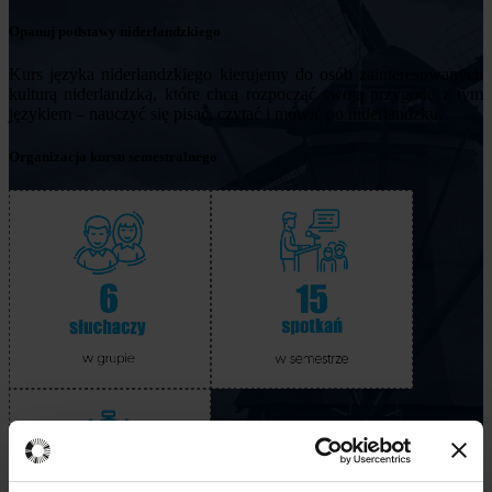
Opanuj podstawy niderlandzkiego
Kurs języka niderlandzkiego kierujemy do osób zainteresowanych
kulturą niderlandzką, które chcą rozpocząć swoją przygodę z tym
językiem – nauczyć się pisać, czytać i mówić po niderlandzku.
Organizacja kursu semestralnego