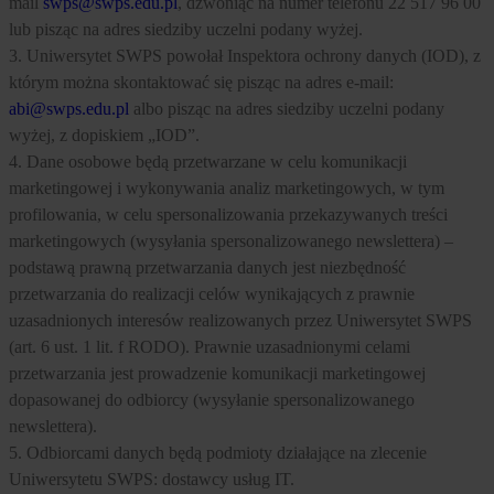
mail
swps@swps.edu.pl
, dzwoniąc na numer telefonu 22 517 96 00
lub pisząc na adres siedziby uczelni podany wyżej.
3. Uniwersytet SWPS powołał Inspektora ochrony danych (IOD), z
którym można skontaktować się pisząc na adres e-mail:
abi@swps.edu.pl
albo pisząc na adres siedziby uczelni podany
wyżej, z dopiskiem „IOD”.
4. Dane osobowe będą przetwarzane w celu komunikacji
marketingowej i wykonywania analiz marketingowych, w tym
profilowania, w celu spersonalizowania przekazywanych treści
marketingowych (wysyłania spersonalizowanego newslettera) –
podstawą prawną przetwarzania danych jest niezbędność
przetwarzania do realizacji celów wynikających z prawnie
uzasadnionych interesów realizowanych przez Uniwersytet SWPS
(art. 6 ust. 1 lit. f RODO). Prawnie uzasadnionymi celami
przetwarzania jest prowadzenie komunikacji marketingowej
dopasowanej do odbiorcy (wysyłanie spersonalizowanego
newslettera).
5. Odbiorcami danych będą podmioty działające na zlecenie
Uniwersytetu SWPS: dostawcy usług IT.