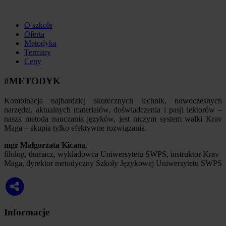
O szkole
Oferta
Metodyka
Terminy
Ceny
#METODYK
Kombinacja najbardziej skutecznych technik, nowoczesnych
narzędzi, aktualnych materiałów, doświadczenia i pasji lektorów –
nasza metoda nauczania języków, jest niczym system walki Krav
Maga – skupia tylko efektywne rozwiązania.
mgr Małgorzata Kicana
,
filolog, tłumacz, wykładowca Uniwersytetu SWPS, instruktor Krav
Maga, dyrektor metodyczny Szkoły Językowej Uniwersytetu SWPS
Informacje