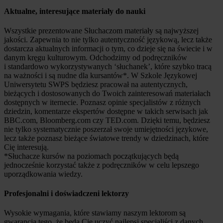
Aktualne, interesujące materiały do nauki
Wszystkie prezentowane Słuchaczom materiały są najwyższej
jakości. Zapewnia to nie tylko autentyczność językową, lecz także
dostarcza aktualnych informacji o tym, co dzieje się na świecie i w
danym kręgu kulturowym. Odchodzimy od podręczników
i standardowo wykorzystywanych ‘słuchanek’, które szybko tracą
na ważności i są nudne dla kursantów*. W Szkole Językowej
Uniwersytetu SWPS będziesz pracował na autentycznych,
bieżących i dostosowanych do Twoich zainteresowań materiałach
dostępnych w iternecie. Poznasz opinie specjalistów z różnych
dziedzin, komentarze ekspertów dostępne w takich serwisach jak
BBC.com, Bloomberg.com czy TED.com. Dzięki temu, będziesz
nie tylko systematycznie poszerzał swoje umiejętności językowe,
lecz także poznasz bieżące światowe trendy w dziedzinach, które
Cię interesują.
*Słuchacze kursów na poziomach początkujących będą
jednocześnie korzystać także z podręczników w celu lepszego
uporządkowania wiedzy.
Profesjonalni i doświadczeni lektorzy
Wysokie wymagania, które stawiamy naszym lektorom są
gwarancją tego, że będą Cię uczyć najlepsi specjaliści z danych