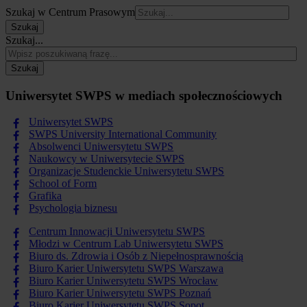
Szukaj w Centrum Prasowym
Szukaj
Szukaj...
Szukaj
Uniwersytet SWPS w mediach społecznościowych
Uniwersytet SWPS
SWPS University International Community
Absolwenci Uniwersytetu SWPS
Naukowcy w Uniwersytecie SWPS
Organizacje Studenckie Uniwersytetu SWPS
School of Form
Grafika
Psychologia biznesu
Centrum Innowacji Uniwersytetu SWPS
Młodzi w Centrum Lab Uniwersytetu SWPS
Biuro ds. Zdrowia i Osób z Niepełnosprawnością
Biuro Karier Uniwersytetu SWPS Warszawa
Biuro Karier Uniwersytetu SWPS Wrocław
Biuro Karier Uniwersytetu SWPS Poznań
Biuro Karier Uniwersytetu SWPS Sopot