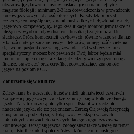
obszarów językowych – osoby posiadające co najmniej tytuł
magistra filologii i minimum 2-3 lata doświadczenia w prowadzeniu
kursów językowych dla osób dorosłych. Każdy lektor przed
rozpoczęciem współpracy z nami musi zaliczyć indywidualny audyt
językowo-kompetencyjny. Jego kwalifikacje monitorujemy także na
bieżąco w wyniku indywidualnych hospitacji zajęć oraz ankiet
słuchaczy. Prócz kompetencji językowych, równie ważne są dla nas
zdolności interpersonalne naszych lektorów, umiejętność dzielenia
się swoimi pasjami oraz zaangażowanie. Jeśli wybierzesz kurs
specjalistyczny, możesz być pewien że Twój lektor będzie miał
minimum stopień magistra z danej dziedziny wiedzy (psychologia,
finanse, prawo etc.) oraz certyfikat potwierdzający znajomość
języka na poziomie C2.
Zanurzenie się w kulturze
Zależy nam, by uczestnicy kursów mieli jak najwięcej czynnych
kompetencji językowych, a także zanurzyli się w kulturze danego
języka. Nasi lektorzy są nie tylko specjalistami w dziedzinie
nauczania języka, ale też pasjonatami. Zarażą Cię swoją fascynacją
daną kulturą, podzielą się z Tobą swoją wiedzą o ważnych
i aktualnych sprawach dotyczących danego kręgu językowo-
kulturowego. Ucząc się języka, zdobędziesz także wiedzę na temat
kraju, historii, sztuki i społeczeństwa, które się nim posługuje.