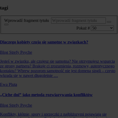
tagi
Wprowadź fragment tytułu
Pokaż #
Dlaczego kobiety czują się samotne w związkach?
Blog Strefy Psyche
Jesteś w związku, ale czujesz się samotna? Nie otrzymujesz wsparcia
ze strony partnera? Brakuje ci zrozumienia, rozmowy, autentycznego
kontaktu? Wbrew pozorom samotność nie jest domeną singli – często
wkrada się w nawet długoletnie …
Ewa Pluta
„Ciche dni” jako metoda rozwiązywania konfliktów
Blog Strefy Psyche
Konflikty, kłótnie, spory i sprzeczki z najbliższymi pojawiają się