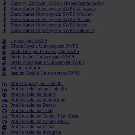
Biuro ds. Zdrowia i Osób z Niepełnosprawnością
Biuro Karier Uniwersytetu SWPS Warszawa
Biuro Karier Uniwersytetu SWPS Wrocław
Biuro Karier Uniwersytetu SWPS Poznań
Biuro Karier Uniwersytetu SWPS Sopot
Biuro Karier Uniwersytetu SWPS Katowice
Uniwersytet SWPS
STrefa Psyche Uniwersytetu SWPS
Strefa Designu Uniwersytetu SWPS
Strefa Kultur Uniwersytetu SWPS
Strefa Zarządzania Uniwersytet SWPS
School of Form
Instytut Grafiki Uniwersytetu SWPS
Profil firmowy na LinkedIn
Profil uczelniany na LinkedIn
Profil uczelni na Spotify
Profil uczelni na Soundcloud
Profil uczelni na Deezer
Profil uczelni na Tidal
Profil uczelni na Google Play Music
Profil uczelni na Yandex Music
Profil uczelni na Flickr
Profil uczelni na Instagram