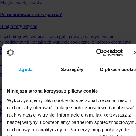
Magdalena Sękowska
Po co budować sieć wsparcia?
Blog Strefy Psyche
Psychologowie zwracają szczególną uwagę na wymieniane
w codziennych kontaktach wsparcie społeczne, z którego czerpiemy
siłę. Każdy z nas ma większą lub mniejszą sieć powiązań z innymi,
którą buduje przez całe życie…
Katarzyna Popiołek
Zgoda
Szczegóły
O plikach cookie
Psychoterapia par – na czym polega? (podcast)
Blog Strefy Psyche
Niniejsza strona korzysta z plików cookie
Podcastu można też posłuchać na Spotify:
Wykorzystujemy pliki cookie do spersonalizowania treści i
https://podcasts.apple.com/us/podcast/psychoterapia-par-na-czym-
reklam, aby oferować funkcje społecznościowe i analizować
polega-dr-bartosz-zalewski/id1437994794?i=1000529799357
https://soundcloud.com/swpspl/zalewski-abc-psychoterpaii-podcast-
ruch w naszej witrynie. Informacje o tym, jak korzystasz z
2021 …
naszej witryny, udostępniamy partnerom społecznościowym
reklamowym i analitycznym. Partnerzy mogą połączyć te
Redakcja Uniwersytetu SWPS