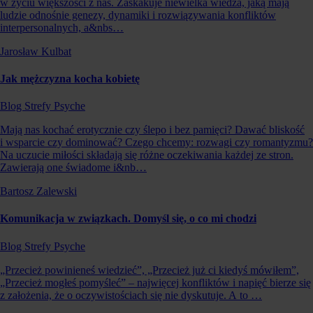
w życiu większości z nas. Zaskakuje niewielka wiedza, jaką mają
ludzie odnośnie genezy, dynamiki i rozwiązywania konfliktów
interpersonalnych, a&nbs…
Jarosław Kulbat
Jak mężczyzna kocha kobietę
Blog Strefy Psyche
Mają nas kochać erotycznie czy ślepo i bez pamięci? Dawać bliskość
i wsparcie czy dominować? Czego chcemy: rozwagi czy romantyzmu?
Na uczucie miłości składają się różne oczekiwania każdej ze stron.
Zawierają one świadome i&nb…
Bartosz Zalewski
Komunikacja w związkach. Domyśl się, o co mi chodzi
Blog Strefy Psyche
„Przecież powinieneś wiedzieć”, „Przecież już ci kiedyś mówiłem”,
„Przecież mogłeś pomyśleć” – najwięcej konfliktów i napięć bierze się
z założenia, że o oczywistościach się nie dyskutuje. A to …