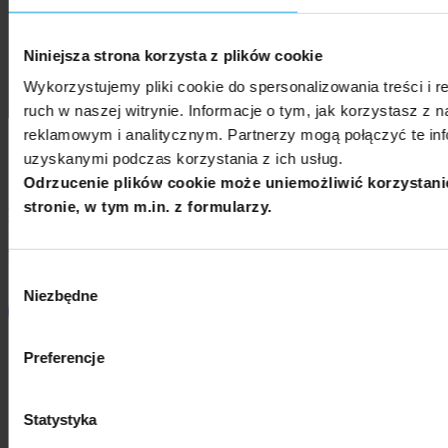
Niniejsza strona korzysta z plików cookie
Wykorzystujemy pliki cookie do spersonalizowania treści i 
ruch w naszej witrynie. Informacje o tym, jak korzystasz z
reklamowym i analitycznym. Partnerzy mogą połączyć te inf
uzyskanymi podczas korzystania z ich usług.
Odrzucenie plików cookie może uniemożliwić korzystani
stronie, w tym m.in. z formularzy.
© 2021
Uniwersytet SWPS
, ul. Chodakowska 19/31, 03-815
Warszawa, tel. 22 517 96 00.
swps@swps.edu.pl
Polityka prywatności i polityka plików cookies »
Ustawienia plików cookies »
Wybór
Niezbędne
zgody
Preferencje
Statystyka