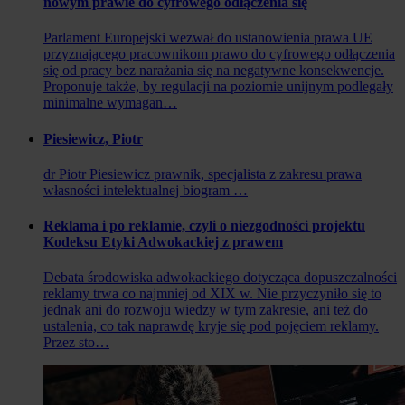
nowym prawie do cyfrowego odłączenia się
Parlament Europejski wezwał do ustanowienia prawa UE
przyznającego pracownikom prawo do cyfrowego odłączenia
się od pracy bez narażania się na negatywne konsekwencje.
Proponuje także, by regulacji na poziomie unijnym podlegały
minimalne wymagan…
Piesiewicz, Piotr
dr Piotr Piesiewicz prawnik, specjalista z zakresu prawa
własności intelektualnej biogram …
Reklama i po reklamie, czyli o niezgodności projektu
Kodeksu Etyki Adwokackiej z prawem
Debata środowiska adwokackiego dotycząca dopuszczalności
reklamy trwa co najmniej od XIX w. Nie przyczyniło się to
jednak ani do rozwoju wiedzy w tym zakresie, ani też do
ustalenia, co tak naprawdę kryje się pod pojęciem reklamy.
Przez sto…