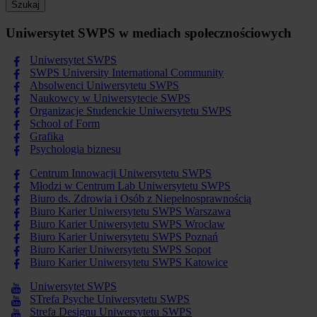
Szukaj
Uniwersytet SWPS w mediach społecznościowych
Uniwersytet SWPS
SWPS University International Community
Absolwenci Uniwersytetu SWPS
Naukowcy w Uniwersytecie SWPS
Organizacje Studenckie Uniwersytetu SWPS
School of Form
Grafika
Psychologia biznesu
Centrum Innowacji Uniwersytetu SWPS
Młodzi w Centrum Lab Uniwersytetu SWPS
Biuro ds. Zdrowia i Osób z Niepełnosprawnością
Biuro Karier Uniwersytetu SWPS Warszawa
Biuro Karier Uniwersytetu SWPS Wrocław
Biuro Karier Uniwersytetu SWPS Poznań
Biuro Karier Uniwersytetu SWPS Sopot
Biuro Karier Uniwersytetu SWPS Katowice
Uniwersytet SWPS
STrefa Psyche Uniwersytetu SWPS
Strefa Designu Uniwersytetu SWPS