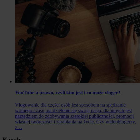
YouTube a prawo, czyli kim jest i co może vloger?
Vlogowanie dla części osób jest sposobem na spędzanie
wolnego czasu, na dzielenie się swoją pasją, dla innych jest
narzędziem do zdobywania szerokiej publiczności, promocji
własnej twórczości i zarabiania na życie. Czy wideoblogerzy,
z…
Kanały