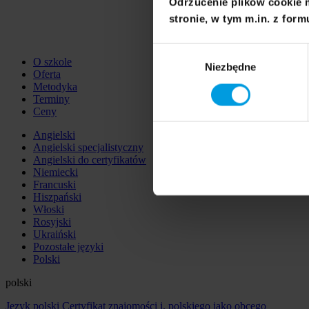
Odrzucenie plików cookie 
stronie, w tym m.in. z form
Wybór
O szkole
Niezbędne
zgody
Oferta
Metodyka
Terminy
Ceny
Angielski
Angielski specjalistyczny
Angielski do certyfikatów
Niemiecki
Francuski
Hiszpański
Włoski
Rosyjski
Ukraiński
Pozostałe języki
Polski
polski
Język polski
Certyfikat znajomości j. polskiego jako obcego