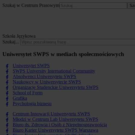
Szukaj w Centrum Prasowym
Sz
Szkoła Językowa
Szukaj...
Uniwersytet SWPS w mediach społecznościowych
Uniwersytet SWPS
SWPS University International Community
Absolwenci Uniwersytetu SWPS
Naukowcy w Uniwersytecie SWPS
Organizacje Studenckie Uniwersytetu SWPS
School of Form
Grafika
Psychologia biznesu
Centrum Innowacji Uniwersytetu SWPS
Młodzi w Centrum Lab Uniwersytetu SWPS
Biuro ds. Zdrowia i Osób z Niepełnosprawnością
Biuro Karier Uniwersytetu SWPS Warszawa