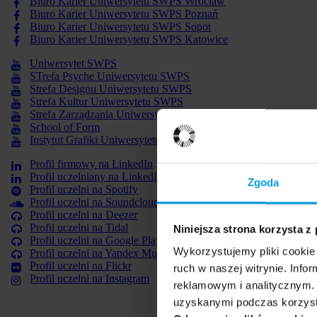
Biuro Karier Uniwersytetu SWPS Wrocław
Biuro Karier Uniwersytetu SWPS Poznań
Biuro Karier Uniwersytetu SWPS Sopot
Biuro Karier Uniwersytetu SWPS Katowice
Uniwersytet SWPS
STrefa Psyche Uniwersytetu SWPS
Strefa Designu Uniwersytetu SWPS
Strefa Kultur Uniwersytetu SWPS
Strefa Zarządzania Uniwersytet SWPS
School of Form
Instytut Grafiki Uniwersytetu SWPS
Profil firmowy na LinkedIn
Profil uczelniany na LinkedIn
Zgoda
Profil uczelni na Spotify
Profil uczelni na Soundcloud
Profil uczelni na Deezer
Profil uczelni na Tidal
Niniejsza strona korzysta z
Profil uczelni na Google Play Music
Wykorzystujemy pliki cookie 
Profil uczelni na Yandex Music
Profil uczelni na Flickr
ruch w naszej witrynie. Inf
Profil uczelni na Instagram
reklamowym i analitycznym. 
uzyskanymi podczas korzysta