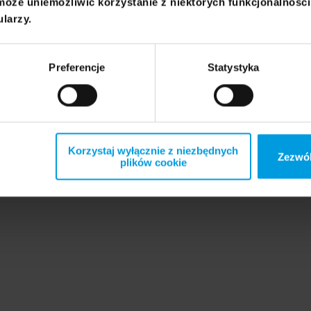
może uniemożliwić korzystanie z niektórych funkcjonalnośc
ularzy.
Preferencje
Statystyka
Korzystaj wyłącznie z niezbędnych
Zezwól
plików cookie