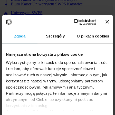
Biuro Karier Uniwersytetu SWPS Katowice
Uniwersytet SWPS
STrefa Psyche Uniwersytetu SWPS
Strefa Designu Uniwersytetu SWPS
Strefa Kultur Uniwersytetu SWPS
Strefa Zarządzania Uniwersytet SWPS
School of Form
Zgoda
Szczegóły
O plikach cookies
Instytut Grafiki Uniwersytetu SWPS
Profil firmowy na LinkedIn
Profil uczelniany na LinkedIn
Niniejsza strona korzysta z plików cookie
Profil uczelni na Spotify
Wykorzystujemy pliki cookie do spersonalizowania treści
Profil uczelni na Soundcloud
Profil uczelni na Deezer
i reklam, aby oferować funkcje społecznościowe i
Profil uczelni na Tidal
analizować ruch w naszej witrynie. Informacje o tym, jak
Profil uczelni na Google Play Music
korzystasz z naszej witryny, udostępniamy partnerom
Profil uczelni na Yandex Music
Profil uczelni na Flickr
społecznościowym, reklamowym i analitycznym.
Profil uczelni na Instagram
Partnerzy mogą połączyć te informacje z innymi danymi
otrzymanymi od Ciebie lub uzyskanymi podczas
korzystania z ich usług.
Odrzucenie plików cookie może uniemożliwić