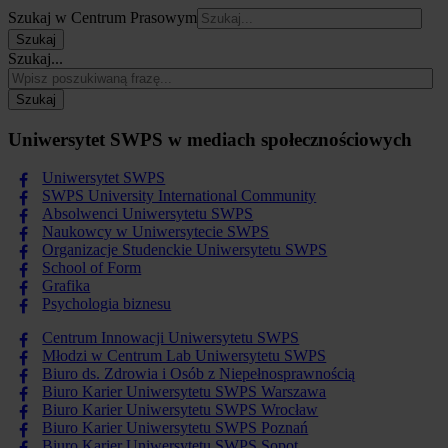
Szukaj w Centrum Prasowym
Szukaj
Szukaj...
Szukaj
Uniwersytet SWPS w mediach społecznościowych
Uniwersytet SWPS
SWPS University International Community
Absolwenci Uniwersytetu SWPS
Naukowcy w Uniwersytecie SWPS
Organizacje Studenckie Uniwersytetu SWPS
School of Form
Grafika
Psychologia biznesu
Centrum Innowacji Uniwersytetu SWPS
Młodzi w Centrum Lab Uniwersytetu SWPS
Biuro ds. Zdrowia i Osób z Niepełnosprawnością
Biuro Karier Uniwersytetu SWPS Warszawa
Biuro Karier Uniwersytetu SWPS Wrocław
Biuro Karier Uniwersytetu SWPS Poznań
Biuro Karier Uniwersytetu SWPS Sopot