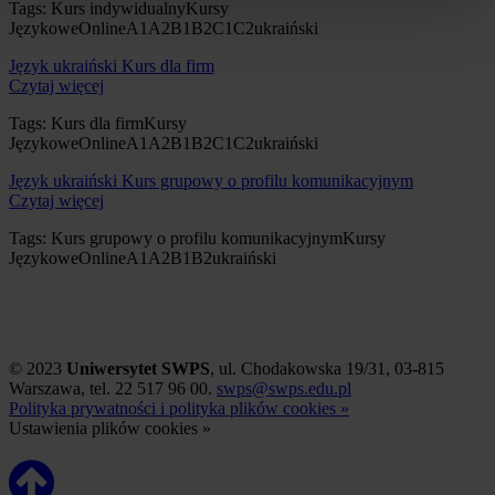
Tags:
Kurs indywidualny
Kursy
Językowe
Online
A1
A2
B1
B2
C1
C2
ukraiński
Język ukraiński
Kurs dla firm
Czytaj więcej
Tags:
Kurs dla firm
Kursy
Językowe
Online
A1
A2
B1
B2
C1
C2
ukraiński
Język ukraiński
Kurs grupowy o profilu komunikacyjnym
Czytaj więcej
Tags:
Kurs grupowy o profilu komunikacyjnym
Kursy
Językowe
Online
A1
A2
B1
B2
ukraiński
© 2023
Uniwersytet SWPS
, ul. Chodakowska 19/31, 03-815
Warszawa, tel. 22 517 96 00.
swps@swps.edu.pl
Polityka prywatności i polityka plików cookies »
Ustawienia plików cookies »
nusa365