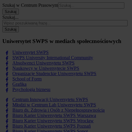
Szukaj w Centrum Prasowym
Szukaj
Szukaj...
Szukaj
Uniwersytet SWPS w mediach społecznościowych
Uniwersytet SWPS
SWPS University International Community
Absolwenci Uniwersytetu SWPS
Naukowcy w Uniwersytecie SWPS
Organizacje Studenckie Uniwersytetu SWPS
School of Form
Grafika
Psychologia biznesu
Centrum Innowacji Uniwersytetu SWPS
Młodzi w Centrum Lab Uniwersytetu SWPS
Biuro ds. Zdrowia i Osób z Niepełnosprawnością
Biuro Karier Uniwersytetu SWPS Warszawa
Biuro Karier Uniwersytetu SWPS Wrocław
Biuro Karier Uniwersytetu SWPS Poznań
Biuro Karier Uniwersytetu SWPS Sopot