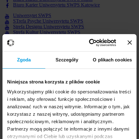
Biuro Karier Uniwersytetu SWPS Katowice
Uniwersytet SWPS
STrefa Psyche Uniwersytetu SWPS
Strefa Designu Uniwersytetu SWPS
Strefa Kultur Uniwersytetu SWPS
Strefa Zarządzania Uniwersytet SWPS
School of Form
Instytut Grafiki Uniwersytetu SWPS
Profil firmowy na LinkedIn
Zgoda
Szczegóły
O plikach cookies
Profil uczelniany na LinkedIn
Profil uczelni na Spotify
Profil uczelni na Soundcloud
Niniejsza strona korzysta z plików cookie
Profil uczelni na Deezer
Profil uczelni na Tidal
Wykorzystujemy pliki cookie do spersonalizowania treści
Profil uczelni na Google Play Music
Profil uczelni na Yandex Music
i reklam, aby oferować funkcje społecznościowe i
Profil uczelni na Flickr
analizować ruch w naszej witrynie. Informacje o tym, jak
Profil uczelni na Instagram
korzystasz z naszej witryny, udostępniamy partnerom
społecznościowym, reklamowym i analitycznym.
Partnerzy mogą połączyć te informacje z innymi danymi
otrzymanymi od Ciebie lub uzyskanymi podczas