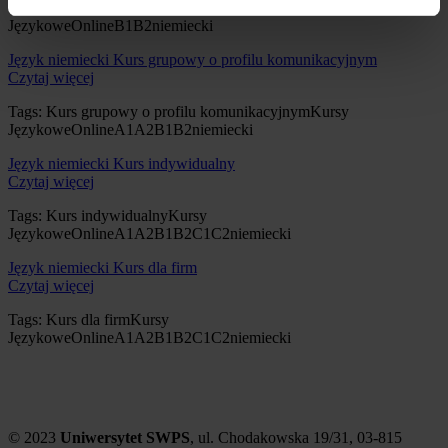
Tags:
Biznesowy kurs grupowy
Kursy
Językowe
Online
B1
B2
niemiecki
Język niemiecki
Kurs grupowy o profilu komunikacyjnym
Czytaj więcej
Tags:
Kurs grupowy o profilu komunikacyjnym
Kursy
Językowe
Online
A1
A2
B1
B2
niemiecki
Język niemiecki
Kurs indywidualny
Czytaj więcej
Tags:
Kurs indywidualny
Kursy
Językowe
Online
A1
A2
B1
B2
C1
C2
niemiecki
Język niemiecki
Kurs dla firm
Czytaj więcej
Tags:
Kurs dla firm
Kursy
Językowe
Online
A1
A2
B1
B2
C1
C2
niemiecki
© 2023
Uniwersytet SWPS
, ul. Chodakowska 19/31, 03-815