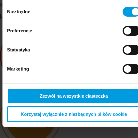
stronie, w tym m.in. z formularzy.
Małgorzata Ciesielska
Wybór
Niezbędne
zgody
kanały
Preferencje
Statystyka
Marketing
Zezwól na wszystkie ciasteczka
Korzystaj wyłącznie z niezbędnych plików cookie