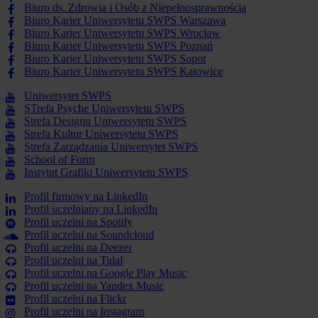
Biuro ds. Zdrowia i Osób z Niepełnosprawnością
Biuro Karier Uniwersytetu SWPS Warszawa
Biuro Karier Uniwersytetu SWPS Wrocław
Biuro Karier Uniwersytetu SWPS Poznań
Biuro Karier Uniwersytetu SWPS Sopot
Biuro Karier Uniwersytetu SWPS Katowice
Uniwersytet SWPS
STrefa Psyche Uniwersytetu SWPS
Strefa Designu Uniwersytetu SWPS
Strefa Kultur Uniwersytetu SWPS
Strefa Zarządzania Uniwersytet SWPS
School of Form
Instytut Grafiki Uniwersytetu SWPS
Profil firmowy na LinkedIn
Profil uczelniany na LinkedIn
Profil uczelni na Spotify
Profil uczelni na Soundcloud
Profil uczelni na Deezer
Profil uczelni na Tidal
Profil uczelni na Google Play Music
Profil uczelni na Yandex Music
Profil uczelni na Flickr
Profil uczelni na Instagram