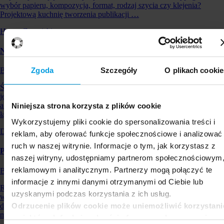
wybór papieru, kompozycja, format, rodzaj szycia czy klejenia?
Projektową kuchnię tworzenia publikacji …
Honza Zamojski
Narracje wizualne – Daniel Chmielewski
Zgoda
Szczegóły
O plikach cookie
Blog Strefy Designu
Świat można objaśniać przez tworzenie komiksów. Odejdziemy
jednak od komiksu jako opowiadania jakiejś historii dla rozrywki,
a skupimy się na języku – narracyjnym, wizualnym, pozwalającym na
Niniejsza strona korzysta z plików cookie
łączenie najróżniejszych stylistycznych mo…
Wykorzystujemy pliki cookie do spersonalizowania treści i
Daniel Chmielewski
reklam, aby oferować funkcje społecznościowe i analizować
ruch w naszej witrynie. Informacje o tym, jak korzystasz z
Projektowanie graficzne materiałów edukacyjnych – podcast
naszej witryny, udostępniamy partnerom społecznościowym
reklamowym i analitycznym. Partnerzy mogą połączyć te
Blog Strefy Designu
informacje z innymi danymi otrzymanymi od Ciebie lub
Rozwój technologii cyfrowych i technik drukarskich sprawiły, że
uzyskanymi podczas korzystania z ich usług.
wytwarzanie i rozpowszechnianie obrazów jest tak proste, jak nigdy
Odrzucenie plików cookie może uniemożliwić korzystani
dotąd. Kultura wizualna jest także obecna we współczesnych
materiałach edukacyjnych. Obraz (ruchomy i&n…
z niektórych funkcjonalności oferowanych na naszej