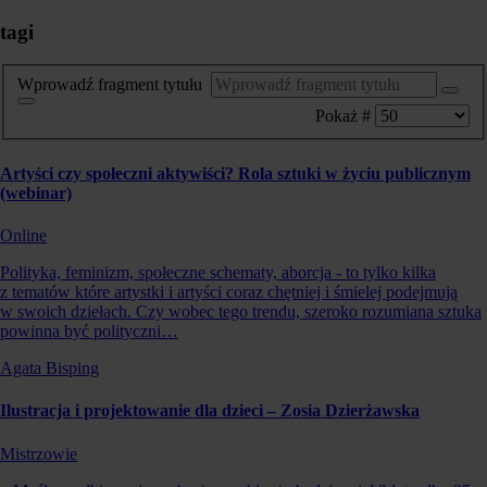
tagi
Wprowadź fragment tytułu
Pokaż #
Artyści czy społeczni aktywiści? Rola sztuki w życiu publicznym
(webinar)
Online
Polityka, feminizm, społeczne schematy, aborcja - to tylko kilka
z tematów które artystki i artyści coraz chętniej i śmielej podejmują
w swoich dziełach. Czy wobec tego trendu, szeroko rozumiana sztuka
powinna być polityczni…
Agata Bisping
Ilustracja i projektowanie dla dzieci – Zosia Dzierżawska
Mistrzowie