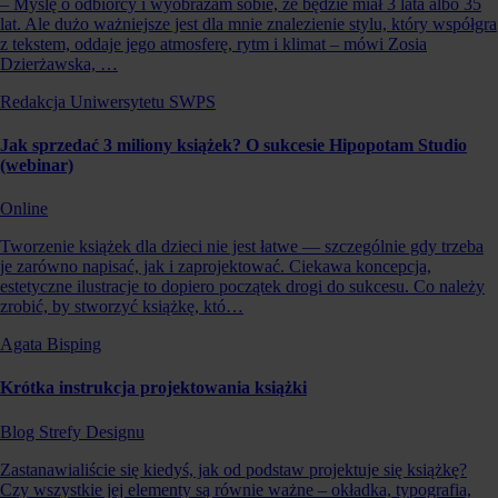
– Myślę o odbiorcy i wyobrażam sobie, że będzie miał 3 lata albo 35
lat. Ale dużo ważniejsze jest dla mnie znalezienie stylu, który współgra
z tekstem, oddaje jego atmosferę, rytm i klimat – mówi Zosia
Dzierżawska, …
Redakcja Uniwersytetu SWPS
Jak sprzedać 3 miliony książek? O sukcesie Hipopotam Studio
(webinar)
Online
Tworzenie książek dla dzieci nie jest łatwe — szczególnie gdy trzeba
je zarówno napisać, jak i zaprojektować. Ciekawa koncepcja,
estetyczne ilustracje to dopiero początek drogi do sukcesu. Co należy
zrobić, by stworzyć książkę, któ…
Agata Bisping
Krótka instrukcja projektowania książki
Blog Strefy Designu
Zastanawialiście się kiedyś, jak od podstaw projektuje się książkę?
Czy wszystkie jej elementy są równie ważne – okładka, typografia,