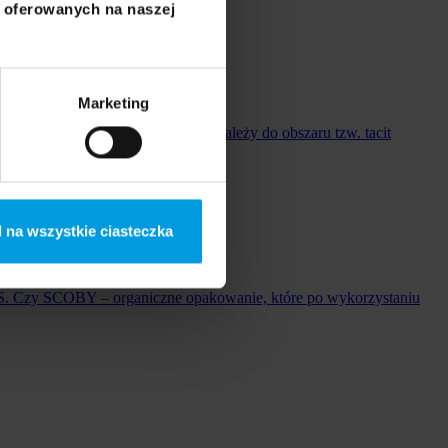
i oferowanych na naszej
Marketing
 i piękna. Wiedza rękodzielnicza należy do obszaru tzw. tacit
 na wszystkie ciasteczka
WPS. Czy SCOBY – organiczne opakowanie, które po wykorzystaniu