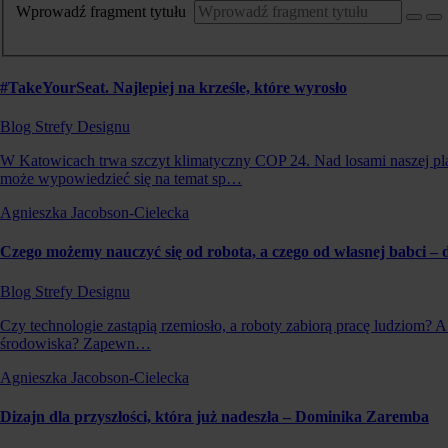
Wprowadź fragment tytułu
#TakeYourSeat. Najlepiej na krześle, które wyrosło
Blog Strefy Designu
W Katowicach trwa szczyt klimatyczny COP 24. Nad losami naszej pla
może wypowiedzieć się na temat sp…
Agnieszka Jacobson-Cielecka
Czego możemy nauczyć się od robota, a czego od własnej babci – 
Blog Strefy Designu
Czy technologie zastąpią rzemiosło, a roboty zabiorą pracę ludziom? 
środowiska? Zapewn…
Agnieszka Jacobson-Cielecka
Dizajn dla przyszłości, która już nadeszła – Dominika Zaremba