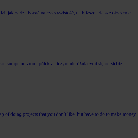
, jak oddziaływać na rzeczywistość, na bliższe i dalsze otoczenie
 konsumpcjonizmu i półek z niczym nieróżniącymi się od siebie
rap of doing projects that you don’t like, but have to do to make money,