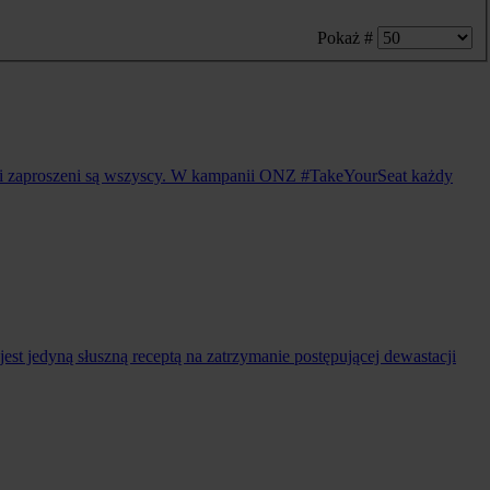
Pokaż #
sji zaproszeni są wszyscy. W kampanii ONZ #TakeYourSeat każdy
st jedyną słuszną receptą na zatrzymanie postępującej dewastacji