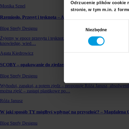
Odrzucenie plików cookie 
Monika Sznel
stronie, w tym m.in. z form
Rzemiosło. Przesyt i tęsknota – Agata Kiedrowicz
Wybór
Blog Strefy Designu
Niezbędne
zgody
Żyjemy w epoce przesytu i tęsknot. W czasach nadprodukcji na nowo de
knowledge, wied…
Agata Kiedrowicz
SCOBY – opakowanie do zjedzenia. Czy zastąpi plastik?
Blog Strefy Designu
Wyhoduj, zapakuj, a potem zjedz – proponuje Róża Janusz, absolwen
można zjeść – zastąpi plastikowe po…
Róża Janusz
W jaki sposób TY mógłbyś wpłynąć na przyszłość? – Magdalena 
Blog Strefy Designu