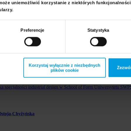
może uniemożliwić korzystanie z niektórych funkcjonalnośc
ularzy.
Preferencje
Statystyka
finiujemy więzi z przedmiotami, ludźmi i otoczeniem, szukając jakości
Korzystaj wyłącznie z niezbędnych
Zezwól
plików cookie
tka specjalności industrial design w School of Form Uniwersytetu S
Ostoja-Chyżyńska