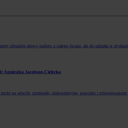
nety obradują głowy państw z całego świata, ale do udziału w dysku
dr Agnieszka Jacobson-Cielecka
A może na odwrót, rzemiosło, niskoemisyjne, powolne i zrównoważone je