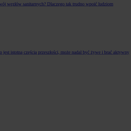
zwój węzłów sanitarnych? Dlaczego tak trudno wpoić ludziom
 jest istotną częścią przeszłości, może nadal być żywe i brać aktywny