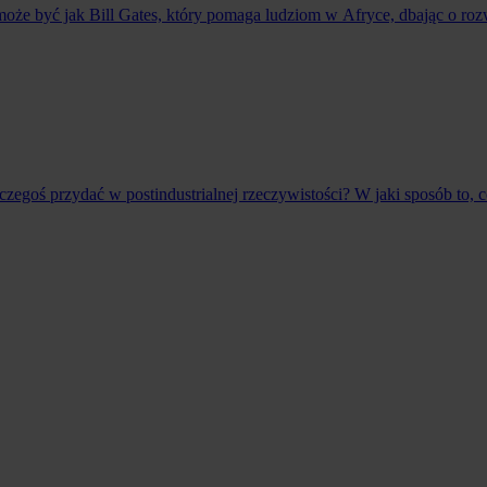
oże być jak Bill Gates, który pomaga ludziom w Afryce, dbając o ro
egoś przydać w postindustrialnej rzeczywistości? W jaki sposób to, co