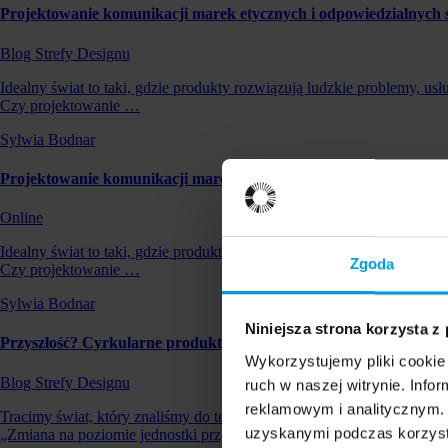
Projektowanie komunikacji marek etycznych i odpowie­dzialnych s
Blog Strefy Designu
Idealny świat to taki, gdzie produkty rozwiązują ludzkie problemy, usł
Czy projektowanie …
Sylwia Bodnar
Projektowanie komunikacji marek etycznych i odpowiedzialnych s
Online
Idealny świat to taki, gdzie produkty rozwiązują ludzkie problemy, usł
Zgoda
Czy projektowanie …
Sylwia Bodnar
Niniejsza strona korzysta z
Przyszłość? Cyrkularne produkty cyfrowe! – Monika Sznel
Wykorzystujemy pliki cookie 
Blog Strefy Designu
ruch w naszej witrynie. Inf
reklamowym i analitycznym. 
Tracimy świat, który znaliśmy do tej pory. Co powinniśmy zrobić, ż
uzyskanymi podczas korzysta
„Zmiana na poziomie jednostki przynosi ma…