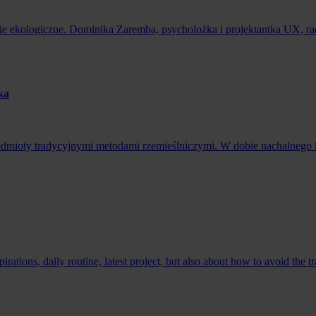
 ekologiczne. Dominika Zaremba, psycholożka i projektantka UX, radzi
ka
przedmioty tradycyjnymi metodami rzemieślniczymi. W dobie nachalnego
ations, daily routine, latest project, but also about how to avoid the t