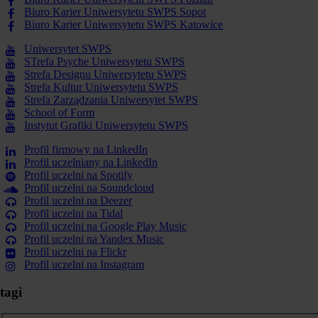
Biuro Karier Uniwersytetu SWPS Sopot
Biuro Karier Uniwersytetu SWPS Katowice
Uniwersytet SWPS
STrefa Psyche Uniwersytetu SWPS
Strefa Designu Uniwersytetu SWPS
Strefa Kultur Uniwersytetu SWPS
Strefa Zarządzania Uniwersytet SWPS
School of Form
Instytut Grafiki Uniwersytetu SWPS
Profil firmowy na LinkedIn
Profil uczelniany na LinkedIn
Profil uczelni na Spotify
Profil uczelni na Soundcloud
Profil uczelni na Deezer
Profil uczelni na Tidal
Profil uczelni na Google Play Music
Profil uczelni na Yandex Music
Profil uczelni na Flickr
Profil uczelni na Instagram
tagi