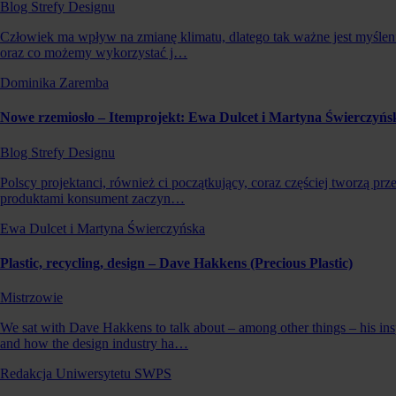
Blog Strefy Designu
Człowiek ma wpływ na zmianę klimatu, dlatego tak ważne jest myślenie
oraz co możemy wykorzystać j…
Dominika Zaremba
Nowe rzemiosło – Itemprojekt: Ewa Dulcet i Martyna Świerczyńs
Blog Strefy Designu
Polscy projektanci, również ci początkujący, coraz częściej tworzą 
produktami konsument zaczyn…
Ewa Dulcet i Martyna Świerczyńska
Plastic, recycling, design – Dave Hakkens (Precious Plastic)
Mistrzowie
We sat with Dave Hakkens to talk about – among other things – his inspir
and how the design industry ha…
Redakcja Uniwersytetu SWPS