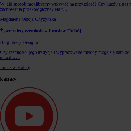
W jaki sposób moglibyśmy wpływać na przyszłość? Czy każdy z nas m
zachowania proekologiczne? Na t…
Magdalena Ostoja-Chyżyńska
Żywe zalety rzemiosła – Jarosław Hulbój
Blog Strefy Designu
Czy rzemiosło, jego tradycja i wypracowane metody mogą się nam do cz
udział w…
Jarosław Hulbój
kanały