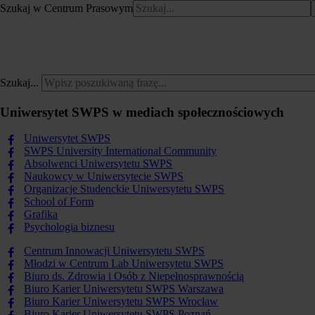
Szukaj w Centrum Prasowym
Szukaj...
Uniwersytet SWPS w mediach społecznościowych
Uniwersytet SWPS
SWPS University International Community
Absolwenci Uniwersytetu SWPS
Naukowcy w Uniwersytecie SWPS
Organizacje Studenckie Uniwersytetu SWPS
School of Form
Grafika
Psychologia biznesu
Centrum Innowacji Uniwersytetu SWPS
Młodzi w Centrum Lab Uniwersytetu SWPS
Biuro ds. Zdrowia i Osób z Niepełnosprawnością
Biuro Karier Uniwersytetu SWPS Warszawa
Biuro Karier Uniwersytetu SWPS Wrocław
Biuro Karier Uniwersytetu SWPS Poznań