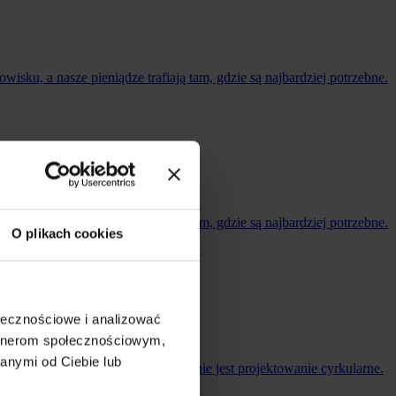
wisku, a nasze pieniądze trafiają tam, gdzie są najbardziej potrzebne.
wisku, a nasze pieniądze trafiają tam, gdzie są najbardziej potrzebne.
O plikach cookies
ołecznościowe i analizować
artnerom społecznościowym,
anymi od Ciebie lub
ki Sznel odpowiedzią na to pytanie jest projektowanie cyrkularne.