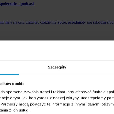
połecznie – podcast
ugi mają na celu ułatwiać codzienne życie, przedmioty nie szkodzą środo
połecznie
ugi mają na celu ułatwiać codzienne życie, przedmioty nie szkodzą środo
Szczegóły
 plików cookie
do spersonalizowania treści i reklam, aby oferować funkcje sp
ormacje o tym, jak korzystasz z naszej witryny, udostępniamy p
Partnerzy mogą połączyć te informacje z innymi danymi otrzym
eby zminimalizować swój negatywny wpływ na środowisko? Zdaniem Moni
nia z ich usług.