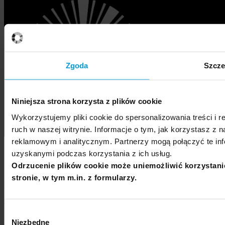
Zgoda
Szcze
Niniejsza strona korzysta z plików cookie
Wykorzystujemy pliki cookie do spersonalizowania treści i 
ruch w naszej witrynie. Informacje o tym, jak korzystasz z
reklamowym i analitycznym. Partnerzy mogą połączyć te inf
uzyskanymi podczas korzystania z ich usług.
Odrzucenie plików cookie może uniemożliwić korzystani
stronie, w tym m.in. z formularzy.
© 2021
Uniwersytet SWPS
, ul. Chodakowska 19/31, 03-815
Warszawa, tel. 22 517 96 00.
swps@swps.edu.pl
Polityka prywatności i polityka plików cookies »
Ustawienia plików cookies »
Wybór
Niezbędne
zgody