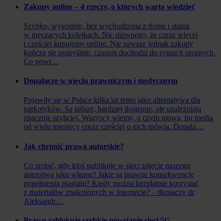
Zakupy online – 4 rzeczy, o których warto wiedzieć
Szybko, wygodnie, bez wychodzenia z domu i stania
w męczących kolejkach. Nic dziwnego, że coraz więcej
i częściej kupujemy online. Nie zawsze jednak zakupy
kończą się pomyślnie, czasem dochodzi do sytuacji spornych.
Co powi…
Dopalacze w ujęciu prawniczym i medycznym
Pojawiły się w Polsce kilka lat temu jako alternatywa dla
narkotyków. Są tańsze, bardziej dostępne, ale uzależniają
znacznie szybciej. Wszyscy wiemy, o czym mowa, bo media
od wielu miesięcy coraz częściej o nich mówią. Dopala…
Jak chronić prawa autorskie?
Co zrobić, gdy ktoś publikuje w sieci zdjęcie naszego
autorstwa jako własne? Jakie są prawne konsekwencje
popełnienia plagiatu? Kiedy można bezpłatnie korzystać
z materiałów znalezionych w internecie? – tłumaczy dr
Aleksandr…
Prawo zablokuje szybkie powstanie sieci 5G