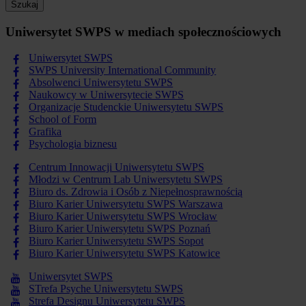
Szukaj
Uniwersytet SWPS w mediach społecznościowych
Uniwersytet SWPS
SWPS University International Community
Absolwenci Uniwersytetu SWPS
Naukowcy w Uniwersytecie SWPS
Organizacje Studenckie Uniwersytetu SWPS
School of Form
Grafika
Psychologia biznesu
Centrum Innowacji Uniwersytetu SWPS
Młodzi w Centrum Lab Uniwersytetu SWPS
Biuro ds. Zdrowia i Osób z Niepełnosprawnością
Biuro Karier Uniwersytetu SWPS Warszawa
Biuro Karier Uniwersytetu SWPS Wrocław
Biuro Karier Uniwersytetu SWPS Poznań
Biuro Karier Uniwersytetu SWPS Sopot
Biuro Karier Uniwersytetu SWPS Katowice
Uniwersytet SWPS
STrefa Psyche Uniwersytetu SWPS
Strefa Designu Uniwersytetu SWPS