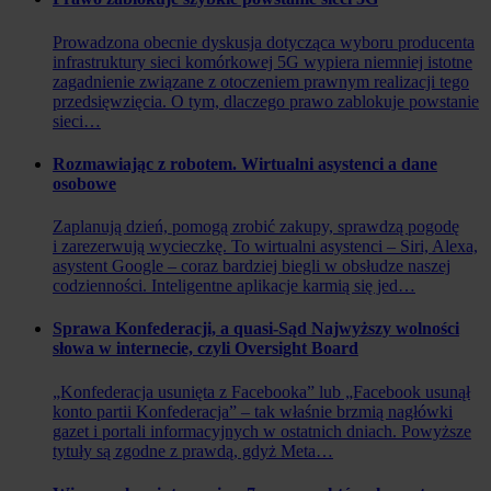
Prowadzona obecnie dyskusja dotycząca wyboru producenta
infrastruktury sieci komórkowej 5G wypiera niemniej istotne
zagadnienie związane z otoczeniem prawnym realizacji tego
przedsięwzięcia. O tym, dlaczego prawo zablokuje powstanie
sieci…
Rozmawiając z robotem. Wirtualni asystenci a dane
osobowe
Zaplanują dzień, pomogą zrobić zakupy, sprawdzą pogodę
i zarezerwują wycieczkę. To wirtualni asystenci – Siri, Alexa,
asystent Google – coraz bardziej biegli w obsłudze naszej
codzienności. Inteligentne aplikacje karmią się jed…
Sprawa Konfederacji, a quasi-Sąd Najwyższy wolności
słowa w internecie, czyli Oversight Board
„Konfederacja usunięta z Facebooka” lub „Facebook usunął
konto partii Konfederacja” – tak właśnie brzmią nagłówki
gazet i portali informacyjnych w ostatnich dniach. Powyższe
tytuły są zgodne z prawdą, gdyż Meta…