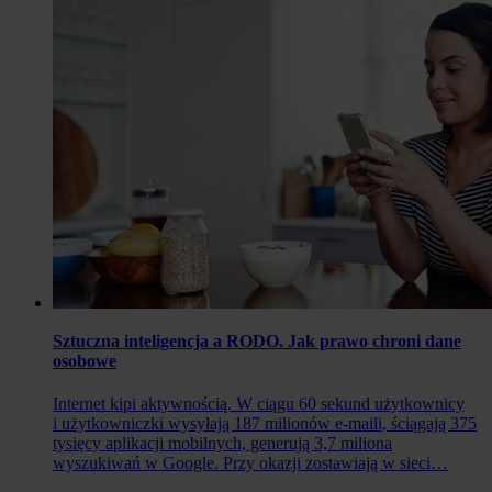
Sztuczna inteligencja a RODO. Jak prawo chroni dane
osobowe
Internet kipi aktywnością. W ciągu 60 sekund użytkownicy
i użytkowniczki wysyłają 187 milionów e-maili, ściągają 375
tysięcy aplikacji mobilnych, generują 3,7 miliona
wyszukiwań w Google. Przy okazji zostawiają w sieci…