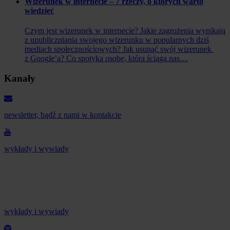
Wizerunek w internecie – 7 rzeczy, o których warto
wiedzieć
Czym jest wizerunek w internecie? Jakie zagrożenia wynikają
z upubliczniania swojego wizerunku w popularnych dziś
mediach społecznościowych? Jak usunąć swój wizerunek
z Google’a? Co spotyka osobę, która ściąga nas…
Kanały
newsletter, bądź z nami w kontakcie
wykłady i wywiady
wykłady i wywiady