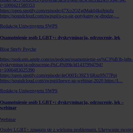
i=1000421580353
https://open.spotify.com/episode/47Xo2OZgiMak04kqIpiqfu
https://soundcloud.com/swpspl/o-co-sie-potykamy-w-drodze-…
Redakcja Uniwersytetu SWPS
Osamotnienie osób LGBT+: dyskryminacja, odrzucenie, lęk
Blog Strefy Psyche
https://podcasts.apple.com/us/podcast/osamotnienie-os%C3%B3b-lgbt-
dyskryminacja-odrzucenie-l%C4%99k/id1437994794?
i=1000483025390
https://open.spotify.com/episode/4eO00Tc39ZY6Rnz9N77Ppj
https://soundcloud.com/swpspl/loewe-sp-webinar-2020 https://l…
Redakcja Uniwersytetu SWPS
Osamotnienie osób LGBT+: dyskryminacja, odrzucenie, lęk –
webinar
Webinar
Osoby LGBT+ zmagają się z wieloma problemami. Ukrywanie swojej