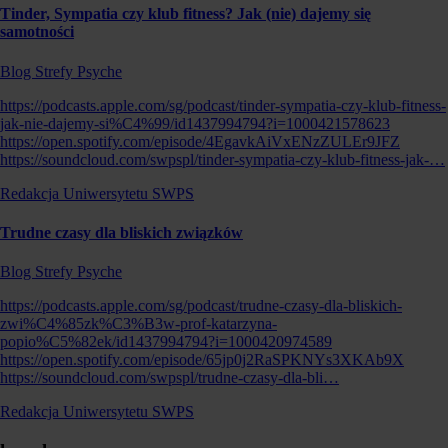
Tinder, Sympatia czy klub fitness? Jak (nie) dajemy się
samotności
Blog Strefy Psyche
https://podcasts.apple.com/sg/podcast/tinder-sympatia-czy-klub-fitness-
jak-nie-dajemy-si%C4%99/id1437994794?i=1000421578623
https://open.spotify.com/episode/4EgavkAiVxENzZULEr9JFZ
https://soundcloud.com/swpspl/tinder-sympatia-czy-klub-fitness-jak-…
Redakcja Uniwersytetu SWPS
Trudne czasy dla bliskich związków
Blog Strefy Psyche
https://podcasts.apple.com/sg/podcast/trudne-czasy-dla-bliskich-
zwi%C4%85zk%C3%B3w-prof-katarzyna-
popio%C5%82ek/id1437994794?i=1000420974589
https://open.spotify.com/episode/65jp0j2RaSPKNYs3XKAb9X
https://soundcloud.com/swpspl/trudne-czasy-dla-bli…
Redakcja Uniwersytetu SWPS