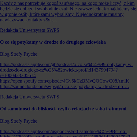
Każdy z nas potrzebuje kogoś zaufanego, na kogo może liczyć, z kim
będzie się dobrze i swobodnie czuł. Nie zawsze jednak znajdujemy się
w gronie osób, które sami wybraliśmy. Niejednokrotnie musimy
nawiązywać kontakty z&n…
Redakcja Uniwersytetu SWPS
O co się potykamy w drodze do drugiego człowieka
Blog Strefy Psyche
https://podcasts.apple.com/gb/podcast/o-co-si%C4%99-potykamy-w-
drodze-do-drugiego-cz%C5%82owieka-prof/id1437994794?
i=1000423305614
https://open.spotify.com/episode/4Gv5kCzBMvQQCowC08AmlK
https://soundcloud.com/swpspl/o-co-sie-potykamy-w-drodze-do-…
Redakcja Uniwersytetu SWPS
Od samotności do bliskości, czyli o relacjach z sobą i z innymi
Blog Strefy Psyche
https://podcasts.apple.com/us/podcast/od-samotno%C5%9Bci-do-
blisko%C5%9Bci-czyli-o-relacjach-z-sob%C4%85/id1437994794?