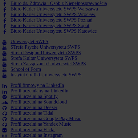
Biuro ds. Zdrowia i Osób z Niepełnosprawnością
Biuro Karier Uniwersytetu SWPS Warszawa
Biuro Karier Uniwersytetu SWPS Wrocław
Biuro Karier Uniwersytetu SWPS Poznań
Biuro Karier Uniwersytetu SWPS Sopot
Biuro Karier Uniwersytetu SWPS Katowice
Uniwersytet SWPS
STrefa Psyche Uniwersytetu SWPS
Strefa Designu Uniwersytetu SWPS
Strefa Kultur Uniwersytetu SWPS
Strefa Zarządzania Uniwersytet SWPS
School of Form
Instytut Grafiki Uniwersytetu SWPS
Profil firmowy na LinkedIn
Profil uczelniany na LinkedIn
Profil uczelni na Spotify
Profil uczelni na Soundcloud
Profil uczelni na Deezer
Profil uczelni na Tidal
Profil uczelni na Google Play Music
Profil uczelni na Yandex Music
Profil uczelni na Flickr
Profil uczelni na Instagram