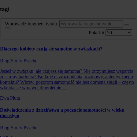
tagi
Wprowadź fragment tytułu
Pokaż #
Dlaczego kobiety czują się samotne w związkach?
Blog Strefy Psyche
Jesteś w związku, ale czujesz się samotna? Nie otrzymujesz wsparcia
ze strony partnera? Brakuje ci zrozumienia, rozmowy, autentycznego
kontaktu? Wbrew pozorom samotność nie jest domeną singli – często
wkrada się w nawet długoletnie …
Ewa Pluta
Doświadczenia z dzieciństwa a poczucie samotności w wieku
dorosłym
Blog Strefy Psyche