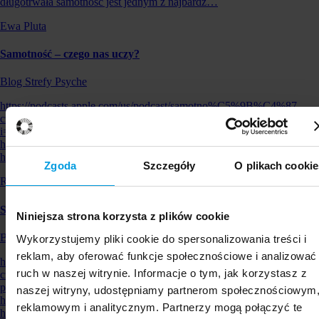
długotrwała samotność jest jednym z najbardz…
Ewa Pluta
Samotność – czego nas uczy?
Blog Strefy Psyche
https://podcasts.apple.com/us/podcast/samotno%C5%9B%C4%87-
czego-nas-uczy-s%C5%82awomir-prusakowski/id1437994794?
i=1000451305844
https://open.spotify.com/episode/498diwFRFuG2zYn0v9urHf
https://soundcloud.com/swpspl/samotnosc-czego-nas-uczy-slawomir…
Zgoda
Szczegóły
O plikach cookie
Redakcja Uniwersytetu SWPS
Samotność – czy można ją oswoić?
Niniejsza strona korzysta z plików cookie
Blog Strefy Psyche
Wykorzystujemy pliki cookie do spersonalizowania treści i
reklam, aby oferować funkcje społecznościowe i analizować
https://podcasts.apple.com/gb/podcast/samotno%C5%9B%C4%87-
ruch w naszej witrynie. Informacje o tym, jak korzystasz z
czy-mo%C5%BCna-j%C4%85-oswoi%C4%87-s%C5%82awomir-
prusakowski/id1437994794?i=1000423475426
naszej witryny, udostępniamy partnerom społecznościowym
https://open.spotify.com/episode/32G0MeATZv1XE9109lJYko
reklamowym i analitycznym. Partnerzy mogą połączyć te
https://soundcloud.com/swpspl/samotnosc-czy…