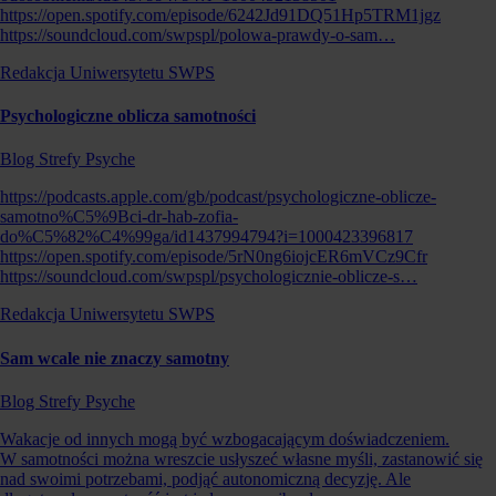
https://open.spotify.com/episode/6242Jd91DQ51Hp5TRM1jgz
https://soundcloud.com/swpspl/polowa-prawdy-o-sam…
Redakcja Uniwersytetu SWPS
Psychologiczne oblicza samotności
Blog Strefy Psyche
https://podcasts.apple.com/gb/podcast/psychologiczne-oblicze-
samotno%C5%9Bci-dr-hab-zofia-
do%C5%82%C4%99ga/id1437994794?i=1000423396817
https://open.spotify.com/episode/5rN0ng6iojcER6mVCz9Cfr
https://soundcloud.com/swpspl/psychologicznie-oblicze-s…
Redakcja Uniwersytetu SWPS
Sam wcale nie znaczy samotny
Blog Strefy Psyche
Wakacje od innych mogą być wzbogacającym doświadczeniem.
W samotności można wreszcie usłyszeć własne myśli, zastanowić się
nad swoimi potrzebami, podjąć autonomiczną decyzję. Ale