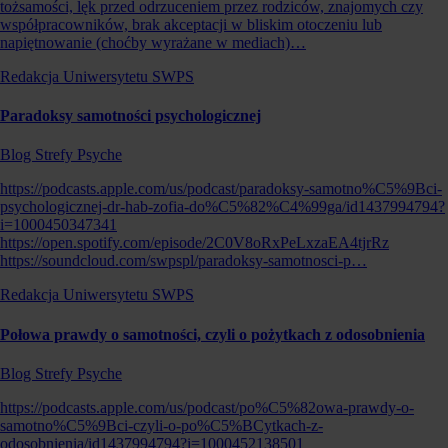
tożsamości, lęk przed odrzuceniem przez rodziców, znajomych czy
współpracowników, brak akceptacji w bliskim otoczeniu lub
napiętnowanie (choćby wyrażane w mediach)…
Redakcja Uniwersytetu SWPS
Paradoksy samotności psychologicznej
Blog Strefy Psyche
https://podcasts.apple.com/us/podcast/paradoksy-samotno%C5%9Bci-
psychologicznej-dr-hab-zofia-do%C5%82%C4%99ga/id1437994794?
i=1000450347341
https://open.spotify.com/episode/2C0V8oRxPeLxzaEA4tjrRz
https://soundcloud.com/swpspl/paradoksy-samotnosci-p…
Redakcja Uniwersytetu SWPS
Połowa prawdy o samotności, czyli o pożytkach z odosobnienia
Blog Strefy Psyche
https://podcasts.apple.com/us/podcast/po%C5%82owa-prawdy-o-
samotno%C5%9Bci-czyli-o-po%C5%BCytkach-z-
odosobnienia/id1437994794?i=1000452138501