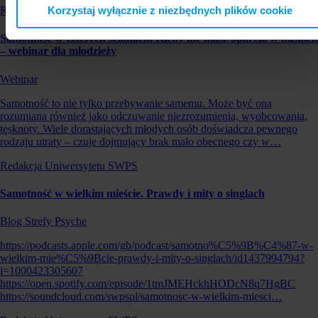
Korzystaj wyłącznie z niezbędnych plików cookie
Redakcja Uniwersytetu SWPS
Samotność w czterech ścianach. Kiedy nie masz oparcia w bliskich
– webinar dla młodzieży
Webinar
Samotność to nie tylko przebywanie samemu. Może być ona
rozumiana również jako odczuwanie niezrozumienia, wyobcowania,
tęsknoty. Wiele dorastających młodych osób doświadcza pewnego
rodzaju utraty – czuje dojmujący brak mało obecnego czy w…
Redakcja Uniwersytetu SWPS
Samotność w wielkim mieście. Prawdy i mity o singlach
Blog Strefy Psyche
https://podcasts.apple.com/gb/podcast/samotno%C5%9B%C4%87-w-
wielkim-mie%C5%9Bcie-prawdy-i-mity-o-singlach/id1437994794?
i=1000423305607
https://open.spotify.com/episode/1tmJMEHckhHODcN8q7HgBC
https://soundcloud.com/swpspl/samotnosc-w-wielkim-miesci…