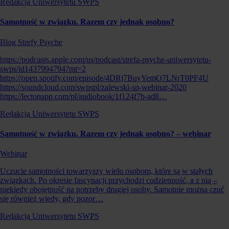
Redakcja Uniwersytetu SWPS
Samotność w związku. Razem czy jednak osobno?
Blog Strefy Psyche
https://podcasts.apple.com/us/podcast/strefa-psyche-uniwersytetu-
swps/id1437994794?mt=2
https://open.spotify.com/episode/4DRj7BuyYemO7LNrT0PF4U
https://soundcloud.com/swpspl/zalewski-sp-webinar-2020
https://lectonapp.com/pl/audiobook/1f124f7b-ad8…
Redakcja Uniwersytetu SWPS
Samotność w związku. Razem czy jednak osobno? – webinar
Webinar
Uczucie samotności towarzyszy wielu osobom, które są w stałych
związkach. Po okresie fascynacji przychodzi codzienność, a z nią –
niekiedy obojętność na potrzeby drugiej osoby. Samotnie można czuć
się również wtedy, gdy pozor…
Redakcja Uniwersytetu SWPS