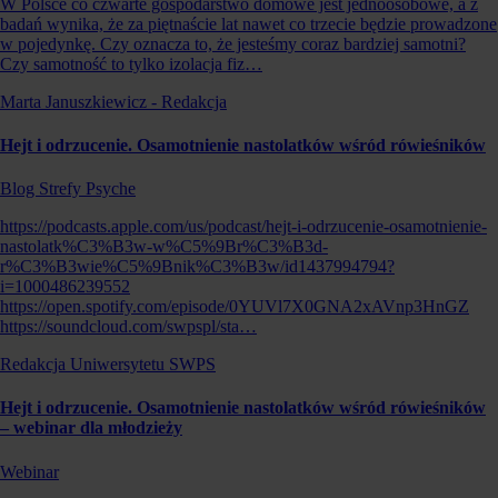
W Polsce co czwarte gospodarstwo domowe jest jednoosobowe, a z
badań wynika, że za piętnaście lat nawet co trzecie będzie prowadzone
w pojedynkę. Czy oznacza to, że jesteśmy coraz bardziej samotni?
Czy samotność to tylko izolacja fiz…
Marta Januszkiewicz - Redakcja
Hejt i odrzucenie. Osamotnienie nastolatków wśród rówieśników
Blog Strefy Psyche
https://podcasts.apple.com/us/podcast/hejt-i-odrzucenie-osamotnienie-
nastolatk%C3%B3w-w%C5%9Br%C3%B3d-
r%C3%B3wie%C5%9Bnik%C3%B3w/id1437994794?
i=1000486239552
https://open.spotify.com/episode/0YUVl7X0GNA2xAVnp3HnGZ
https://soundcloud.com/swpspl/sta…
Redakcja Uniwersytetu SWPS
Hejt i odrzucenie. Osamotnienie nastolatków wśród rówieśników
– webinar dla młodzieży
Webinar