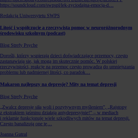
https://soundcloud.com/swpspl/lek-zyciodajna-emocja-d…
Redakcja Uniwersytetu SWPS
Litość i współczucie a rzeczywista pomoc w neuroróżnorodnym
środowisku szkolnym (podcast)
Blog Strefy Psyche
Dorośli, którzy wspierają dzieci doświadczające przemocy, często
zastanawiają się, jak mogą im skutecznie pomóc. W polskiej
rzeczywistości, reakcje na przemoc często prowadzą do umniejszania
problemu lub nadmiernej litości, co paradok…
Makaron najlepszy na depresję? Mity na temat depresji
Blog Strefy Psyche
„Zwalcz depresję siłą woli i pozytywnym myśleniem”, „Rajstopy
z ekstraktem jaśminu działają antydepresyjnie!” – w mediach
i reklamie funkcjonuje wiele szkodliwych mitów na temat depresji.
Często banalizują one tę…
Joanna Gutral