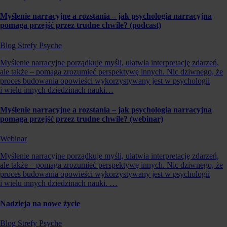
Myślenie narracyjne a rozstania – jak psychologia narracyjna
pomaga przejść przez trudne chwile? (podcast)
Blog Strefy Psyche
Myślenie narracyjne porządkuje myśli, ułatwia interpretację zdarzeń,
ale także – pomaga zrozumieć perspektywę innych. Nic dziwnego, że
proces budowania opowieści wykorzystywany jest w psychologii
i wielu innych dziedzinach nauki…
Myślenie narracyjne a rozstania – jak psychologia narracyjna
pomaga przejść przez trudne chwile? (webinar)
Webinar
Myślenie narracyjne porządkuje myśli, ułatwia interpretację zdarzeń,
ale także – pomaga zrozumieć perspektywę innych. Nic dziwnego, że
proces budowania opowieści wykorzystywany jest w psychologii
i wielu innych dziedzinach nauki. …
Nadzieja na nowe życie
Blog Strefy Psyche