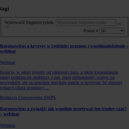
tagi
Wprowadź fragment tytułu
Pokaż #
Koronawirus a kryzysy w rodzinie: przemoc i współuzależnienie –
webinar
Webinar
Izolacja, w jakiej żyjemy od jakiegoś czasu, a także kwarantanna,
jakiej poddani się niektórzy z nas, mają niebagatelny wpływ na
wszystkich, ale szczególnie dotykają rodzin w kryzysie. W obecnej
sytuacji ofiara przemocy…
Redakcja Uniwersytetu SWPS
Koronawirus a związki: jak wspólnie przetrwać ten trudny czas?
– webinar
Webinar