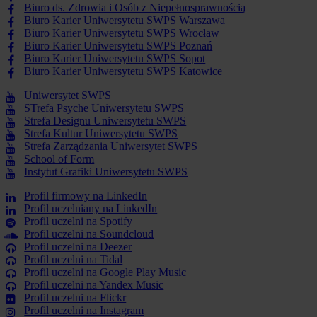
Biuro ds. Zdrowia i Osób z Niepełnosprawnością
Biuro Karier Uniwersytetu SWPS Warszawa
Biuro Karier Uniwersytetu SWPS Wrocław
Biuro Karier Uniwersytetu SWPS Poznań
Biuro Karier Uniwersytetu SWPS Sopot
Biuro Karier Uniwersytetu SWPS Katowice
Uniwersytet SWPS
STrefa Psyche Uniwersytetu SWPS
Strefa Designu Uniwersytetu SWPS
Strefa Kultur Uniwersytetu SWPS
Strefa Zarządzania Uniwersytet SWPS
School of Form
Instytut Grafiki Uniwersytetu SWPS
Profil firmowy na LinkedIn
Profil uczelniany na LinkedIn
Profil uczelni na Spotify
Profil uczelni na Soundcloud
Profil uczelni na Deezer
Profil uczelni na Tidal
Profil uczelni na Google Play Music
Profil uczelni na Yandex Music
Profil uczelni na Flickr
Profil uczelni na Instagram