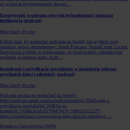
ze wsparcia psychoterapeuty dawno…
Kreatywność wspierana nowymi technologiami i sztuczną
inteligencją (podcast)
Blog Strefy Psyche
Kliknij tutaj, by posłuchać podcastu na Spotify lub wybierz swój
ulubiony serwis streamingowy: Apple Podcasts, SoundCloud, Lecton.
Dotychczas żyliśmy w przekonaniu, że kreatywność i abstrakcyjne
myślenie są domeną ludzi. Kole…
Kształcenie i certyfikacja specjalistów w kontekście reformy
psychiatrii dzieci i młodzieży (podcast)
Blog Strefy Psyche
Podcastu można też posłuchać na Spotify:
https://podcasts.apple.com/us/podcast/kszta%C5%82cenie-i-
certyfikacja-specjalist%C3%B3w-w-
kontek%C5%9Bcie/id1437994794?i=1000526331275
https://soundcloud.com/swpspl/sp-intro-dziecko-mixdown …
Redakcja Uniwersytetu SWPS