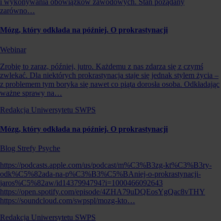
i wykonywania obowiązków zawodowych. Stan pożądany
zarówno…
Mózg, który odkłada na później. O prokrastynacji
Webinar
Zrobię to zaraz, później, jutro. Każdemu z nas zdarza się z czymś
zwlekać. Dla niektórych prokrastynacja staje się jednak stylem życia –
z problemem tym boryka się nawet co piąta dorosła osoba. Odkładając
ważne sprawy na…
Redakcja Uniwersytetu SWPS
Mózg, który odkłada na później. O prokrastynacji
Blog Strefy Psyche
https://podcasts.apple.com/us/podcast/m%C3%B3zg-kt%C3%B3ry-
odk%C5%82ada-na-p%C3%B3%C5%BAniej-o-prokrastynacji-
jaros%C5%82aw/id1437994794?i=1000466092643
https://open.spotify.com/episode/4ZHA79uDQEosYgQac8vTHY
https://soundcloud.com/swpspl/mozg-kto…
Redakcja Uniwersytetu SWPS