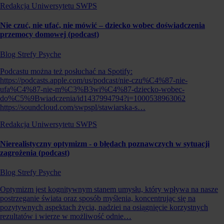
Redakcja Uniwersytetu SWPS
Nie czuć, nie ufać, nie mówić – dziecko wobec doświadczenia
przemocy domowej (podcast)
Blog Strefy Psyche
Podcastu można też posłuchać na Spotify:
https://podcasts.apple.com/us/podcast/nie-czu%C4%87-nie-
ufa%C4%87-nie-m%C3%B3wi%C4%87-dziecko-wobec-
do%C5%9Bwiadczenia/id1437994794?i=1000538963062
https://soundcloud.com/swpspl/stawiarska-s…
Redakcja Uniwersytetu SWPS
Nierealistyczny optymizm - o błędach poznawczych w sytuacji
zagrożenia (podcast)
Blog Strefy Psyche
Optymizm jest kognitywnym stanem umysłu, który wpływa na nasze
postrzeganie świata oraz sposób myślenia, koncentrując się na
pozytywnych aspektach życia, nadziei na osiągnięcie korzystnych
rezultatów i wierze w możliwość odnie…