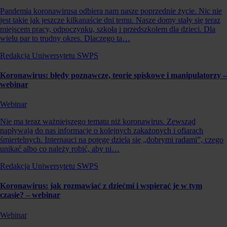
Pandemia koronawirusa odbiera nam nasze poprzednie życie. Nic nie
jest takie jak jeszcze kilkanaście dni temu. Nasze domy stały się teraz
miejscem pracy, odpoczynku, szkołą i przedszkolem dla dzieci. Dla
wielu par to trudny okres. Dlaczego ta…
Redakcja Uniwersytetu SWPS
Koronawirus: błędy poznawcze, teorie spiskowe i manipulatorzy –
webinar
Webinar
Nie ma teraz ważniejszego tematu niż koronawirus. Zewsząd
napływają do nas informacje o kolejnych zakażonych i ofiarach
śmiertelnych. Internauci na potęgę dzielą się „dobrymi radami”, czego
unikać albo co należy robić, aby ni…
Redakcja Uniwersytetu SWPS
Koronawirus: jak rozmawiać z dziećmi i wspierać je w tym
czasie? – webinar
Webinar