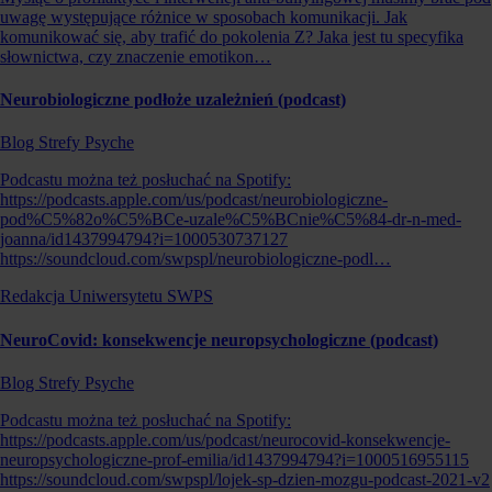
uwagę występujące różnice w sposobach komunikacji. Jak
komunikować się, aby trafić do pokolenia Z? Jaka jest tu specyfika
słownictwa, czy znaczenie emotikon…
Neurobiologiczne podłoże uzależnień (podcast)
Blog Strefy Psyche
Podcastu można też posłuchać na Spotify:
https://podcasts.apple.com/us/podcast/neurobiologiczne-
pod%C5%82o%C5%BCe-uzale%C5%BCnie%C5%84-dr-n-med-
joanna/id1437994794?i=1000530737127
https://soundcloud.com/swpspl/neurobiologiczne-podl…
Redakcja Uniwersytetu SWPS
NeuroCovid: konsekwencje neuropsychologiczne (podcast)
Blog Strefy Psyche
Podcastu można też posłuchać na Spotify:
https://podcasts.apple.com/us/podcast/neurocovid-konsekwencje-
neuropsychologiczne-prof-emilia/id1437994794?i=1000516955115
https://soundcloud.com/swpspl/lojek-sp-dzien-mozgu-podcast-2021-v2