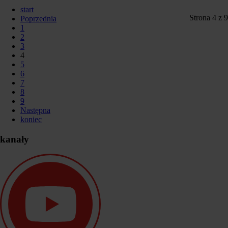
start
Strona 4 z 9
Poprzednia
1
2
3
4
5
6
7
8
9
Następna
koniec
kanały