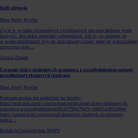
Kult zdrowia
Blog Strefy Psyche
Życie w wysoko rozwiniętych cywilizacjach ma niewątpliwie wiele
korzyści. Jest pełne ułatwień i udogodnień. Ale to, co sprawia, że
w wielu dziedzinach żyje się nam łatwiej i lepiej, staje się jednocześnie
przyczyną pow…
Joanna Zapała
Leczenie dzieci dotkniętych przemocą z uwzględnieniem metody
przedłużonej ekspozycji (podcast)
Blog Strefy Psyche
Podcastu można też posłuchać na Spotify:
https://podcasts.apple.com/us/podcast/leczenie-dzieci-dotkniętych-
przemocą-z-uwzględnieniem/id1437994794?i=10005428554944
https://soundcloud.com/swpspl/skotnicka-chaberek-sp-przemoc-
podca…
Redakcja Uniwersytetu SWPS