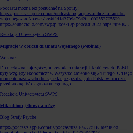
Podcastu można też posłuchać na Spotify:
https://podcasts.apple.com/id/podcast/migracje-w-obliczu-dramatu-
wojennego-prof-paweł-boski/id1437994794?i=1000553705509
https://soundcloud.com/swpspl/boski-sp-podcast-2022 https://lite.ls…
Redakcja Uniwersytetu SWPS
Migracje w obliczu dramatu wojennego (webinar)
Webinar
Do niedawna najczęstszym powodem migracji Ukraińców do Polski
były względy ekonomiczne. Wszystko zmieniło się 24 lutego. Od tego
momentu nasi wschodni sąsiedzi przyjeżdżają do Polski w ucieczce
przed wojną. W ciągu ostatniego tygo…
Redakcja Uniwersytetu SWPS
Mikrobiom jelitowy a mózg
Blog Strefy Psyche
https://podcasts.apple.com/us/podcast/uzale%C5%BCnienie-od-
konopi-objawy-skutki-leczenie-alicja/id1437994794?