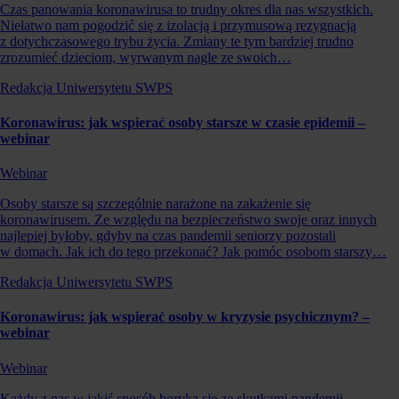
Czas panowania koronawirusa to trudny okres dla nas wszystkich.
Niełatwo nam pogodzić się z izolacją i przymusową rezygnacją
z dotychczasowego trybu życia. Zmiany te tym bardziej trudno
zrozumieć dzieciom, wyrwanym nagle ze swoich…
Redakcja Uniwersytetu SWPS
Koronawirus: jak wspierać osoby starsze w czasie epidemii –
webinar
Webinar
Osoby starsze są szczególnie narażone na zakażenie się
koronawirusem. Ze względu na bezpieczeństwo swoje oraz innych
najlepiej byłoby, gdyby na czas pandemii seniorzy pozostali
w domach. Jak ich do tego przekonać? Jak pomóc osobom starszy…
Redakcja Uniwersytetu SWPS
Koronawirus: jak wspierać osoby w kryzysie psychicznym? –
webinar
Webinar
Każdy z nas w jakiś sposób boryka się ze skutkami pandemii