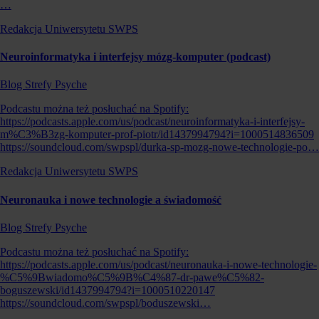
…
Redakcja Uniwersytetu SWPS
Neuroinformatyka i interfejsy mózg-komputer (podcast)
Blog Strefy Psyche
Podcastu można też posłuchać na Spotify:
https://podcasts.apple.com/us/podcast/neuroinformatyka-i-interfejsy-
m%C3%B3zg-komputer-prof-piotr/id1437994794?i=1000514836509
https://soundcloud.com/swpspl/durka-sp-mozg-nowe-technologie-po…
Redakcja Uniwersytetu SWPS
Neuronauka i nowe technologie a świadomość
Blog Strefy Psyche
Podcastu można też posłuchać na Spotify:
https://podcasts.apple.com/us/podcast/neuronauka-i-nowe-technologie-
%C5%9Bwiadomo%C5%9B%C4%87-dr-pawe%C5%82-
boguszewski/id1437994794?i=1000510220147
https://soundcloud.com/swpspl/boduszewski…