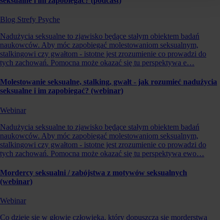
seksualne i im zapobiegać? (podcast)
Blog Strefy Psyche
Nadużycia seksualne to zjawisko będące stałym obiektem badań
naukowców. Aby móc zapobiegać molestowaniom seksualnym,
stalkingowi czy gwałtom - istotne jest zrozumienie co prowadzi do
tych zachowań. Pomocna może okazać się tu perspektywa e…
Molestowanie seksualne, stalking, gwałt - jak rozumieć nadużycia
seksualne i im zapobiegać? (webinar)
Webinar
Nadużycia seksualne to zjawisko będące stałym obiektem badań
naukowców. Aby móc zapobiegać molestowaniom seksualnym,
stalkingowi czy gwałtom - istotne jest zrozumienie co prowadzi do
tych zachowań. Pomocna może okazać się tu perspektywa ewo…
Mordercy seksualni / zabójstwa z motywów seksualnych
(webinar)
Webinar
Co dzieje się w głowie człowieka, który dopuszcza się morderstwa