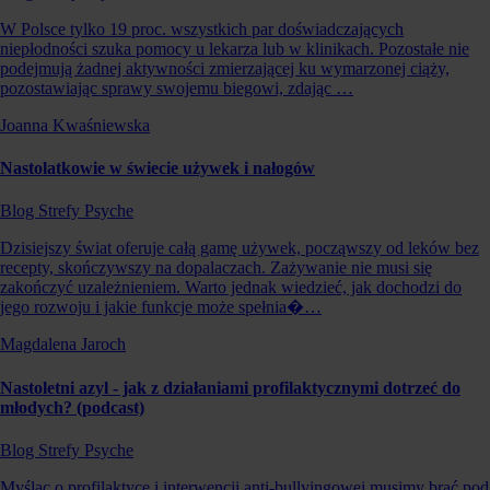
W Polsce tylko 19 proc. wszystkich par doświadczających
niepłodności szuka pomocy u lekarza lub w klinikach. Pozostałe nie
podejmują żadnej aktywności zmierzającej ku wymarzonej ciąży,
pozostawiając sprawy swojemu biegowi, zdając …
Joanna Kwaśniewska
Nastolatkowie w świecie używek i nałogów
Blog Strefy Psyche
Dzisiejszy świat oferuje całą gamę używek, począwszy od leków bez
recepty, skończywszy na dopalaczach. Zażywanie nie musi się
zakończyć uzależnieniem. Warto jednak wiedzieć, jak dochodzi do
jego rozwoju i jakie funkcje może spełnia�…
Magdalena Jaroch
Nastoletni azyl - jak z działaniami profilaktycznymi dotrzeć do
młodych? (podcast)
Blog Strefy Psyche
Myśląc o profilaktyce i interwencji anti-bullyingowej musimy brać pod