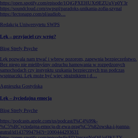
https://open.spotify.com/episode/1QiGPXEHUXt9EZUuVp0Y3r
https://soundcloud.com/swpspl/paradoks-unikania-zofia-szynal
https://lectonapp.com/pl/audiob…
Redakcja Uniwersytetu SWPS
Lęk – przyjaciel czy wróg?
Blog Strefy Psyche
Lęk pozwala nam trwać i wbrew pozorom, zapewnia bezpieczeństwo.
Bez niego nie mielibyśmy odruchu hamowania w rozpędzonych
samochodach czy instynktu szukania bezpiecznych tras podczas
wspinaczki. Lęk może być więc strażnikiem i d…
Agnieszka Gostyńska
Lęk – życiodajna emocja
Blog Strefy Psyche
https://podcasts.apple.com/us/podcast/l%C4%99k-
%C5%BCyciodajna-emocja-dr-ewa-prag%C5%82owska-i-joanna-
gutral/id1437994794?i=1000444293631
https://open.spotify.com/episode/6vFD2nrcxqNqQjUul3KLTY