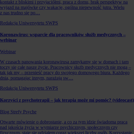
kontakt z bliskimi i przyjaciółmi, praca z domu, brak perspektyw na
wyjazd na majówkę czy wakacje, ogólna niepewność jutra. Wielu
z nas trudno się po…
Redakcja Uniwersytetu SWPS
Koronawirus: wsparcie dla pracowników służb medycznych –
webinar
Webinar
W czasach panowania koronawirusa zamykamy się w domach i tam
toczy się całe nasze życie. Pracownicy służb medycznych nie mogą –
tak jak my – przenieść pracy do swojego domowego biura. Każdego
dnia, pomagając innym, narażają sw…
Redakcja Uniwersytetu SWPS
Korzyści z psychoterapii – jak terapia może mi pomóc? (videocast)
Blog Strefy Psyche
Otwarte mówienie o dobrostanie, a co za tym idzie świadoma praca
nad jakością życia w wymiarze psychicznym, społecznym czy
fizycznym, staje się udziałem coraz większej liczby osób. Korzystanie