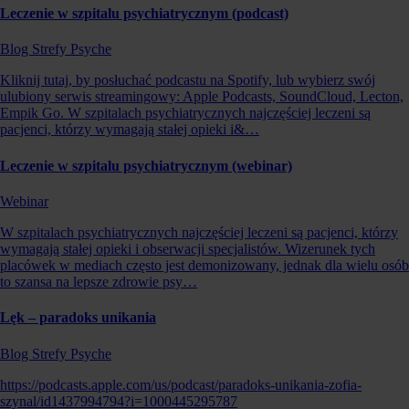
Leczenie w szpitalu psychiatrycznym (podcast)
Blog Strefy Psyche
Kliknij tutaj, by posłuchać podcastu na Spotify, lub wybierz swój
ulubiony serwis streamingowy: Apple Podcasts, SoundCloud, Lecton,
Empik Go. W szpitalach psychiatrycznych najczęściej leczeni są
pacjenci, którzy wymagają stałej opieki i&…
Leczenie w szpitalu psychiatrycznym (webinar)
Webinar
W szpitalach psychiatrycznych najczęściej leczeni są pacjenci, którzy
wymagają stałej opieki i obserwacji specjalistów. Wizerunek tych
placówek w mediach często jest demonizowany, jednak dla wielu osób
to szansa na lepsze zdrowie psy…
Lęk – paradoks unikania
Blog Strefy Psyche
https://podcasts.apple.com/us/podcast/paradoks-unikania-zofia-
szynal/id1437994794?i=1000445295787