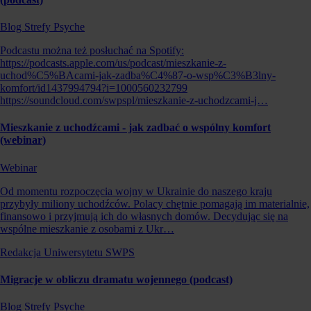
Blog Strefy Psyche
Podcastu można też posłuchać na Spotify:
https://podcasts.apple.com/us/podcast/mieszkanie-z-
uchod%C5%BAcami-jak-zadba%C4%87-o-wsp%C3%B3lny-
komfort/id1437994794?i=1000560232799
https://soundcloud.com/swpspl/mieszkanie-z-uchodzcami-j…
Mieszkanie z uchodźcami - jak zadbać o wspólny komfort
(webinar)
Webinar
Od momentu rozpoczęcia wojny w Ukrainie do naszego kraju
przybyły miliony uchodźców. Polacy chętnie pomagają im materialnie,
finansowo i przyjmują ich do własnych domów. Decydując się na
wspólne mieszkanie z osobami z Ukr…
Redakcja Uniwersytetu SWPS
Migracje w obliczu dramatu wojennego (podcast)
Blog Strefy Psyche