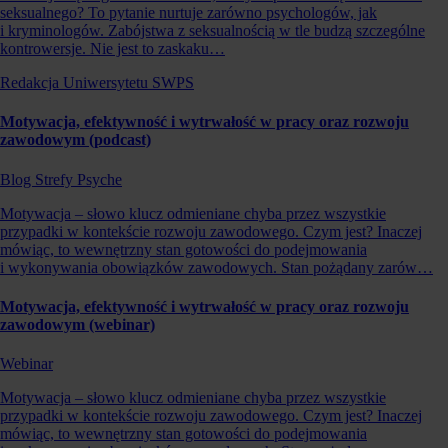
seksualnego? To pytanie nurtuje zarówno psychologów, jak
i kryminologów. Zabójstwa z seksualnością w tle budzą szczególne
kontrowersje. Nie jest to zaskaku…
Redakcja Uniwersytetu SWPS
Motywacja, efektywność i wytrwałość w pracy oraz rozwoju
zawodowym (podcast)
Blog Strefy Psyche
Motywacja – słowo klucz odmieniane chyba przez wszystkie
przypadki w kontekście rozwoju zawodowego. Czym jest? Inaczej
mówiąc, to wewnętrzny stan gotowości do podejmowania
i wykonywania obowiązków zawodowych. Stan pożądany zarów…
Motywacja, efektywność i wytrwałość w pracy oraz rozwoju
zawodowym (webinar)
Webinar
Motywacja – słowo klucz odmieniane chyba przez wszystkie
przypadki w kontekście rozwoju zawodowego. Czym jest? Inaczej
mówiąc, to wewnętrzny stan gotowości do podejmowania