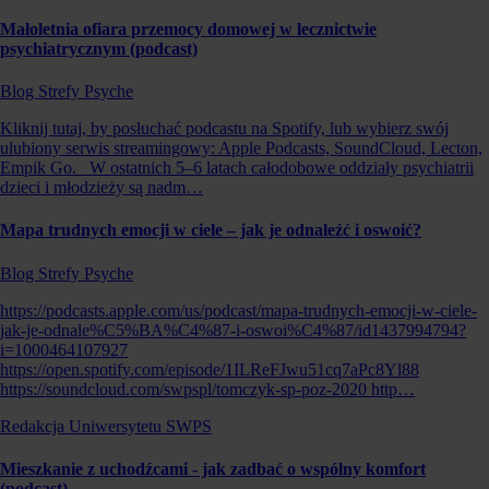
Małoletnia ofiara przemocy domowej w lecznictwie
psychiatrycznym (podcast)
Blog Strefy Psyche
Kliknij tutaj, by posłuchać podcastu na Spotify, lub wybierz swój
ulubiony serwis streamingowy: Apple Podcasts, SoundCloud, Lecton,
Empik Go. W ostatnich 5–6 latach całodobowe oddziały psychiatrii
dzieci i młodzieży są nadm…
Mapa trudnych emocji w ciele – jak je odnaleźć i oswoić?
Blog Strefy Psyche
https://podcasts.apple.com/us/podcast/mapa-trudnych-emocji-w-ciele-
jak-je-odnale%C5%BA%C4%87-i-oswoi%C4%87/id1437994794?
i=1000464107927
https://open.spotify.com/episode/1ILReFJwu51cq7aPc8Yl88
https://soundcloud.com/swpspl/tomczyk-sp-poz-2020 http…
Redakcja Uniwersytetu SWPS
Mieszkanie z uchodźcami - jak zadbać o wspólny komfort
(podcast)