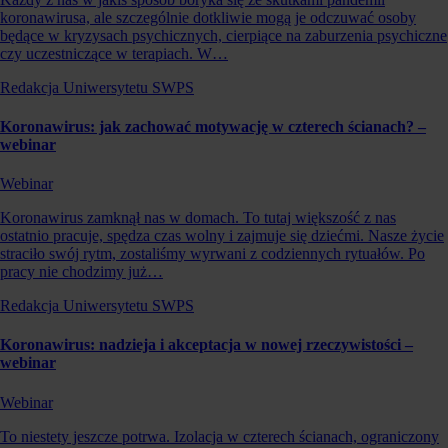
koronawirusa, ale szczególnie dotkliwie mogą je odczuwać osoby
będące w kryzysach psychicznych, cierpiące na zaburzenia psychiczne
czy uczestniczące w terapiach. W…
Redakcja Uniwersytetu SWPS
Koronawirus: jak zachować motywację w czterech ścianach? –
webinar
Webinar
Koronawirus zamknął nas w domach. To tutaj większość z nas
ostatnio pracuje, spędza czas wolny i zajmuje się dziećmi. Nasze życie
straciło swój rytm, zostaliśmy wyrwani z codziennych rytuałów. Po
pracy nie chodzimy już…
Redakcja Uniwersytetu SWPS
Koronawirus: nadzieja i akceptacja w nowej rzeczywistości –
webinar
Webinar
To niestety jeszcze potrwa. Izolacja w czterech ścianach, ograniczony