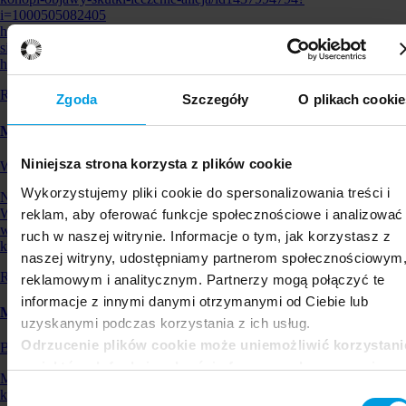
i=1000505082405
https://open.spotify.com/episode/5YkdctwzzsbBaCL4NaWQ9c?
si=6rbP0vk4QbaEQtrmzplxxw
https://soundcloud.com/swpspl/mikrobiom-…
Redakcja Uniwersytetu SWPS
Zgoda
Szczegóły
O plikach cookie
Miłość – komunikacja, oczekiwania, schematy
Niniejsza strona korzysta z plików cookie
Webinar
Wykorzystujemy pliki cookie do spersonalizowania treści i
Na uczucie miłości składają się różne oczekiwania każdej ze stron.
Wchodząc w związek, mamy świadome i nieświadome potrzeby, które
reklam, aby oferować funkcje społecznościowe i analizować
wpływają nie tylko na to, jak kochamy, lecz także jak czujemy się
ruch w naszej witrynie. Informacje o tym, jak korzystasz z
kochani. Dlaczego wobec swoje…
naszej witryny, udostępniamy partnerom społecznościowym
Redakcja Uniwersytetu SWPS
reklamowym i analitycznym. Partnerzy mogą połączyć te
informacje z innymi danymi otrzymanymi od Ciebie lub
Mindfulness - jak być obecnym tu i teraz
uzyskanymi podczas korzystania z ich usług.
Odrzucenie plików cookie może uniemożliwić korzystani
Blog Strefy Psyche
z niektórych funkcjonalności oferowanych na naszej
Mindfulness to ostatni krzyk mody w sferze rozwoju osobistego. Jak
stronie, w tym m.in. z formularzy.
Wybór
każda moda podlega urynkowieniu, zbanalizowaniu i mitologizacji.