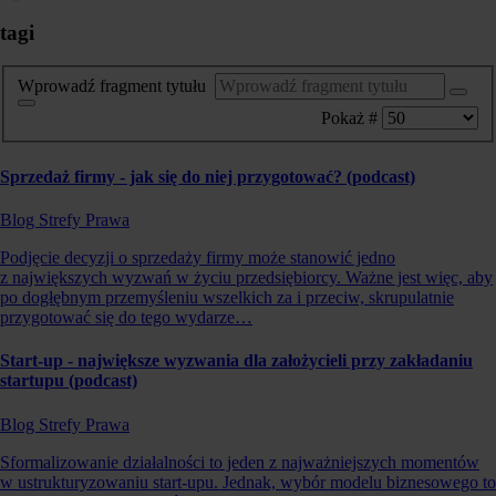
tagi
Wprowadź fragment tytułu
Pokaż #
Sprzedaż firmy - jak się do niej przygotować? (podcast)
Blog Strefy Prawa
Podjęcie decyzji o sprzedaży firmy może stanowić jedno
z największych wyzwań w życiu przedsiębiorcy. Ważne jest więc, aby
po dogłębnym przemyśleniu wszelkich za i przeciw, skrupulatnie
przygotować się do tego wydarze…
Start-up - największe wyzwania dla założycieli przy zakładaniu
startupu (podcast)
Blog Strefy Prawa
Sformalizowanie działalności to jeden z najważniejszych momentów
w ustrukturyzowaniu start-upu. Jednak, wybór modelu biznesowego to