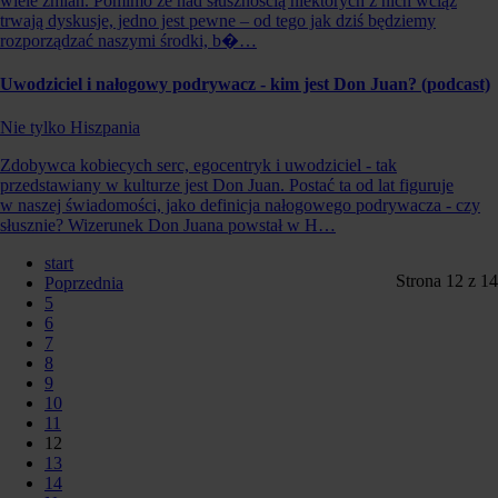
wiele zmian. Pomimo że nad słusznością niektórych z nich wciąż
trwają dyskusje, jedno jest pewne – od tego jak dziś będziemy
rozporządzać naszymi środki, b�…
Uwodziciel i nałogowy podrywacz - kim jest Don Juan? (podcast)
Nie tylko Hiszpania
Zdobywca kobiecych serc, egocentryk i uwodziciel - tak
przedstawiany w kulturze jest Don Juan. Postać ta od lat figuruje
w naszej świadomości, jako definicja nałogowego podrywacza - czy
słusznie? Wizerunek Don Juana powstał w H…
start
Strona 12 z 14
Poprzednia
5
6
7
8
9
10
11
12
13
14