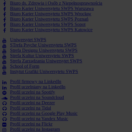
Biuro ds. Zdrowia i Osób z Niepełnosprawnością
Biuro Karier Uniwersytetu SWPS Warszawa
Biuro Karier Uniwersytetu SWPS Wrocław
Biuro Karier Uniwersytetu SWPS Poznań
Biuro Karier Uniwersytetu SWPS Sopot
Biuro Karier Uniwersytetu SWPS Katowice
Uniwersytet SWPS
STrefa Psyche Uniwersytetu SWPS
Strefa Designu Uniwersytetu SWPS
Strefa Kultur Uniwersytetu SWPS
Strefa Zarządzania Uniwersytet SWPS
School of Form
Instytut Grafiki Uniwersytetu SWPS
Profil firmowy na LinkedIn
Profil uczelniany na LinkedIn
Profil uczelni na Spotify
Profil uczelni na Soundcloud
Profil uczelni na Deezer
Profil uczelni na Tidal
Profil uczelni na Google Play Music
Profil uczelni na Yandex Music
Profil uczelni na Flickr
Profil uczelni na Instagram