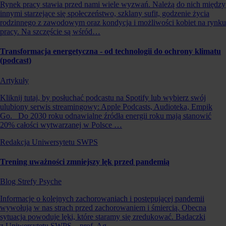
Rynek pracy stawia przed nami wiele wyzwań. Należą do nich między
innymi starzejące się społeczeństwo, szklany sufit, godzenie życia
rodzinnego z zawodowym oraz kondycja i możliwości kobiet na rynku
pracy. Na szczęście są wśród…
Transformacja energetyczna - od technologii do ochrony klimatu
(podcast)
Artykuły
Kliknij tutaj, by posłuchać podcastu na Spotify lub wybierz swój
ulubiony serwis streamingowy: Apple Podcasts, Audioteka, Empik
Go. Do 2030 roku odnawialne źródła energii roku mają stanowić
20% całości wytwarzanej w Polsce …
Redakcja Uniwersytetu SWPS
Trening uważności zmniejszy lęk przed pandemią
Blog Strefy Psyche
Informacje o kolejnych zachorowaniach i postępującej pandemii
wywołują w nas strach przed zachorowaniem i śmiercią. Obecna
sytuacja powoduje lęki, które staramy się zredukować. Badaczki
z Uniwersytetu SWPS – prof. Ag…