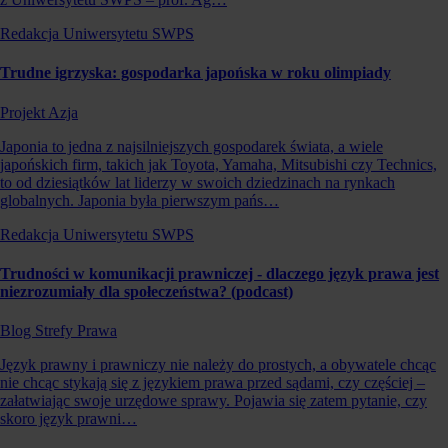
Redakcja Uniwersytetu SWPS
Trudne igrzyska: gospodarka japońska w roku olimpiady
Projekt Azja
Japonia to jedna z najsilniejszych gospodarek świata, a wiele
japońskich firm, takich jak Toyota, Yamaha, Mitsubishi czy Technics,
to od dziesiątków lat liderzy w swoich dziedzinach na rynkach
globalnych. Japonia była pierwszym pańs…
Redakcja Uniwersytetu SWPS
Trudności w komunikacji prawniczej - dlaczego język prawa jest
niezrozumiały dla społeczeństwa? (podcast)
Blog Strefy Prawa
Język prawny i prawniczy nie należy do prostych, a obywatele chcąc
nie chcąc stykają się z językiem prawa przed sądami, czy częściej –
załatwiając swoje urzędowe sprawy. Pojawia się zatem pytanie, czy
skoro język prawni…