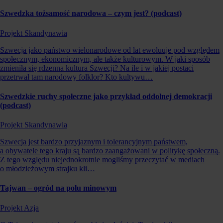
Szwedzka tożsamość narodowa – czym jest? (podcast)
Projekt Skandynawia
Szwecja jako państwo wielonarodowe od lat ewoluuje pod względem
społecznym, ekonomicznym, ale także kulturowym. W jaki sposób
zmieniła się rdzenna kultura Szwecji? Na ile i w jakiej postaci
przetrwał tam narodowy folklor? Kto kultywu…
Szwedzkie ruchy społeczne jako przykład oddolnej demokracji
(podcast)
Projekt Skandynawia
Szwecja jest bardzo przyjaznym i tolerancyjnym państwem,
a obywatele tego kraju są bardzo zaangażowani w politykę społeczną.
Z tego względu niejednokrotnie mogliśmy przeczytać w mediach
o młodzieżowym strajku kli…
Tajwan – ogród na polu minowym
Projekt Azja