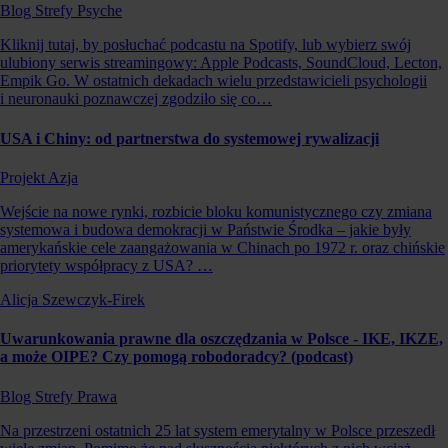
Blog Strefy Psyche
Kliknij tutaj, by posłuchać podcastu na Spotify, lub wybierz swój
ulubiony serwis streamingowy: Apple Podcasts, SoundCloud, Lecton,
Empik Go. W ostatnich dekadach wielu przedstawicieli psychologii
i neuronauki poznawczej zgodziło się co…
USA i Chiny: od partnerstwa do systemowej rywalizacji
Projekt Azja
Wejście na nowe rynki, rozbicie bloku komunistycznego czy zmiana
systemowa i budowa demokracji w Państwie Środka – jakie były
amerykańskie cele zaangażowania w Chinach po 1972 r. oraz chińskie
priorytety współpracy z USA? …
Alicja Szewczyk-Firek
Uwarunkowania prawne dla oszczędzania w Polsce - IKE, IKZE,
a może OIPE? Czy pomogą robodoradcy? (podcast)
Blog Strefy Prawa
Na przestrzeni ostatnich 25 lat system emerytalny w Polsce przeszedł