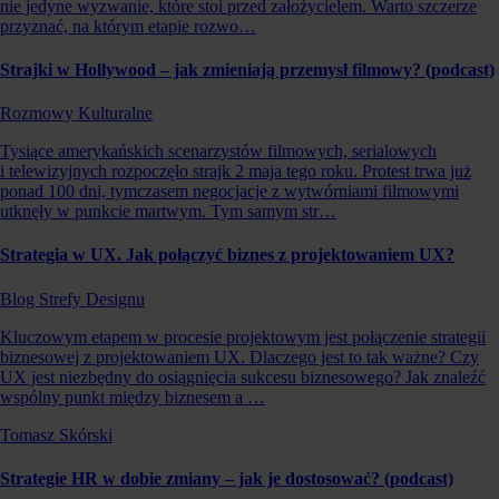
nie jedyne wyzwanie, które stoi przed założycielem. Warto szczerze
przyznać, na którym etapie rozwo…
Strajki w Hollywood – jak zmieniają przemysł filmowy? (podcast)
Rozmowy Kulturalne
Tysiące amerykańskich scenarzystów filmowych, serialowych
i telewizyjnych rozpoczęło strajk 2 maja tego roku. Protest trwa już
ponad 100 dni, tymczasem negocjacje z wytwórniami filmowymi
utknęły w punkcie martwym. Tym samym str…
Strategia w UX. Jak połączyć biznes z projektowaniem UX?
Blog Strefy Designu
Kluczowym etapem w procesie projektowym jest połączenie strategii
biznesowej z projektowaniem UX. Dlaczego jest to tak ważne? Czy
UX jest niezbędny do osiągnięcia sukcesu biznesowego? Jak znaleźć
wspólny punkt między biznesem a …
Tomasz Skórski
Strategie HR w dobie zmiany – jak je dostosować? (podcast)