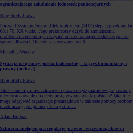
ograniczającego zaludnienie jednostek penitencjarnych
Blog Strefy Prawa
Początki Systemu Dozoru Elektronicznego (SDE) sięgają przełomu lat
60. i 70. XX wieku. Jego prekursorzy dążyli do zmniejszenia
problemu przepełnionych więzień oraz do odciążenia służb wymiaru
sprawiedliwości. Obecnie zastosowanie ma 6…
Michalina Wacław
Sytuacja na granicy polsko-białoruskiej - kryzys humanitarny i
prawny (podcast)
Blog Strefy Prawa
Jakie standardy praw człowieka i prawa międzynarodowego powinny
mieć zastosowanie do oceny postępowania władz polskich? Jaką rolę
mogą odgrywać organizacje pozarządowe w zakresie pomocy osobom
przekraczającym granicę? Jaka jest rol…
Adam Bodnar
Sztuczna inteligencja a regulacje prawne - wyzwania, obawy i