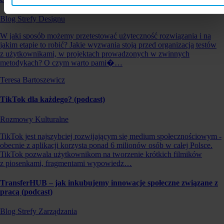
Blog Strefy Designu
W jaki sposób możemy przetestować użyteczność rozwiązania i na
jakim etapie to robić? Jakie wyzwania stoją przed organizacją testów
z użytkownikami, w projektach prowadzonych w zwinnych
metodykach? O czym warto pami�…
Teresa Bartoszewicz
TikTok dla każdego? (podcast)
Rozmowy Kulturalne
TikTok jest najszybciej rozwijającym się medium społecznościowym -
obecnie z aplikacji korzysta ponad 6 milionów osób w całej Polsce.
TikTok pozwala użytkownikom na tworzenie krótkich filmików
z piosenkami, fragmentami wypowiedz…
TransferHUB – jak inkubujemy innowacje społeczne związane z
pracą (podcast)
Blog Strefy Zarządzania