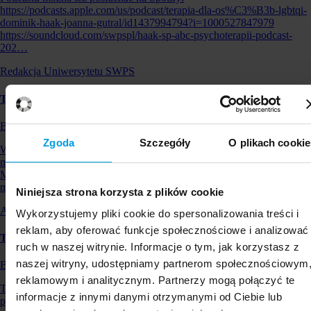
https://podcasts.apple.com/us/podcast/terapia-dla-os%C3%B3b-lgbtqi-
dominik-haak-joanna-gutral/id1437994794?i=1000527847979
https://soundcloud.com/swpspl/haak-sp-abc-psychoterapii-podcast-
202…
Redakcja Uniwersytetu SWPS
Terapia konwersyjna. Leczenie homoseksualizmu w Polsce?
Blog Strefy Psyche
Zgoda
Szczegóły
O plikach cookie
W żadnych międzynarodowych klasyfikacjach chorób i zaburzeń nie
ma zapisu, który definiowałby orientację homoseksualną jako chorobę.
Mimo to w Polsce istnieją ośrodki oferujące terapię konwersyjną, która
ma pomóc „wyleczyć s…
Niniejsza strona korzysta z plików cookie
Anna Hebenstreit-Maruszewska
Wykorzystujemy pliki cookie do spersonalizowania treści i
reklam, aby oferować funkcje społecznościowe i analizować
Terapia poznawcza oparta na uważności (MBCT) - podcast
ruch w naszej witrynie. Informacje o tym, jak korzystasz z
naszej witryny, udostępniamy partnerom społecznościowym
Blog Strefy Psyche
reklamowym i analitycznym. Partnerzy mogą połączyć te
Terapia poznawcza oparta na uważności (MBCT) jest podejściem
informacje z innymi danymi otrzymanymi od Ciebie lub
psychoterapeutycznym, które łączy elementy psychoterapii