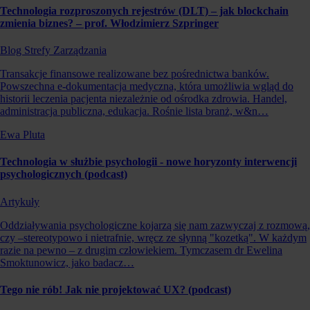
Technologia rozproszonych rejestrów (DLT) – jak blockchain
zmienia biznes? – prof. Włodzimierz Szpringer
Blog Strefy Zarządzania
Transakcje finansowe realizowane bez pośrednictwa banków.
Powszechna e-dokumentacja medyczna, która umożliwia wgląd do
historii leczenia pacjenta niezależnie od ośrodka zdrowia. Handel,
administracja publiczna, edukacja. Rośnie lista branż, w&n…
Ewa Pluta
Technologia w służbie psychologii - nowe horyzonty interwencji
psychologicznych (podcast)
Artykuły
Oddziaływania psychologiczne kojarzą się nam zazwyczaj z rozmową,
czy –stereotypowo i nietrafnie, wręcz ze słynną "kozetką". W każdym
razie na pewno – z drugim człowiekiem. Tymczasem dr Ewelina
Smoktunowicz, jako badacz…
Tego nie rób! Jak nie projektować UX? (podcast)