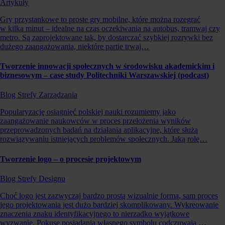
Artykuły
Gry przystankowe to proste gry mobilne, które można rozegrać
w kilka minut – idealne na czas oczekiwania na autobus, tramwaj czy
metro. Są zaprojektowane tak, by dostarczać szybkiej rozrywki bez
dużego zaangażowania, niektóre partie trwaj…
Tworzenie innowacji społecznych w środowisku akademickim i
biznesowym – case study Politechniki Warszawskiej (podcast)
Blog Strefy Zarządzania
Popularyzację osiągnięć polskiej nauki rozumiemy jako
zaangażowanie naukowców w proces przełożenia wyników
przeprowadzonych badań na działania aplikacyjne, które służą
rozwiązywaniu istniejących problemów społecznych. Jaką rolę…
Tworzenie logo – o procesie projektowym
Blog Strefy Designu
Choć logo jest zazwyczaj bardzo prostą wizualnie formą, sam proces
jego projektowania jest dużo bardziej skomplikowany. Wykreowanie
znaczenia znaku identyfikacyjnego to nierzadko wyjątkowe
wyzwanie. Pokusę posiadania własnego symbolu codczuwają …