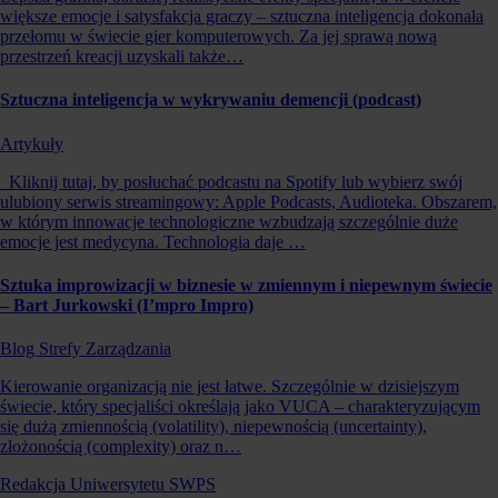
większe emocje i satysfakcja graczy – sztuczna inteligencja dokonała
przełomu w świecie gier komputerowych. Za jej sprawą nową
przestrzeń kreacji uzyskali także…
Sztuczna inteligencja w wykrywaniu demencji (podcast)
Artykuły
Kliknij tutaj, by posłuchać podcastu na Spotify lub wybierz swój
ulubiony serwis streamingowy: Apple Podcasts, Audioteka. Obszarem,
w którym innowacje technologiczne wzbudzają szczególnie duże
emocje jest medycyna. Technologia daje …
Sztuka improwizacji w biznesie w zmiennym i niepewnym świecie
– Bart Jurkowski (I’mpro Impro)
Blog Strefy Zarządzania
Kierowanie organizacją nie jest łatwe. Szczególnie w dzisiejszym
świecie, który specjaliści określają jako VUCA – charakteryzującym
się dużą zmiennością (volatility), niepewnością (uncertainty),
złożonością (complexity) oraz n…
Redakcja Uniwersytetu SWPS