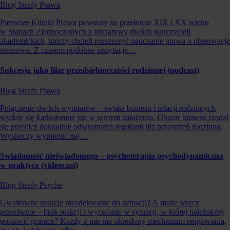
Blog Strefy Prawa
Pierwsze Kliniki Prawa powstały na przełomie XIX i XX wieku
w Stanach Zjednoczonych z inicjatywy dwóch nauczycieli
akademickich, którzy chcieli rozszerzyć nauczanie prawa o obserwacje
terenowe. Z czasem podobne instytucje…
Sukcesja jako filar przedsiębiorczości rodzinnej (podcast)
Blog Strefy Prawa
Połączenie dwóch wymiarów – świata biznesu i relacji rodzinnych
wydaje się karkołomne już w samym założeniu. Obszar biznesu rządzi
się przecież dokładnie odwrotnymi regułami niż przestrzeń rodzinna.
Wystarczy wymienić naj…
Świadomość nieświadomego – psychoterapia psychodynamiczna
w praktyce (videocast)
Blog Strefy Psyche
Gwałtowne reakcje nieadekwatne do sytuacji? A może wręcz
przeciwnie – brak reakcji i wycofanie w sytuacji, w której należałoby
postawić granice? Każdy z nas ma określony mechanizm reagowania,