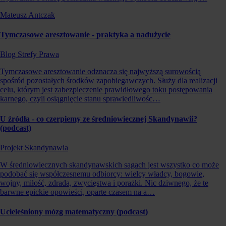
Mateusz Antczak
Tymczasowe aresztowanie - praktyka a nadużycie
Blog Strefy Prawa
Tymczasowe aresztowanie odznacza się najwyższą surowością
spośród pozostałych środków zapobiegawczych. Służy dla realizacji
celu, którym jest zabezpieczenie prawidłowego toku postępowania
karnego, czyli osiągnięcie stanu sprawiedliwośc…
U źródła - co czerpiemy ze średniowiecznej Skandynawii?
(podcast)
Projekt Skandynawia
W średniowiecznych skandynawskich sagach jest wszystko co może
podobać się współczesnemu odbiorcy: wielcy władcy, bogowie,
wojny, miłość, zdrada, zwycięstwa i porażki. Nic dziwnego, że te
barwne epickie opowieści, oparte czasem na a…
Ucieleśniony mózg matematyczny (podcast)