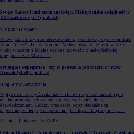
ale nie każdy wie, z&n…
Święta Śmierć i inni szemrani święci. Meksykańska religijność w
XXI wieku: część 2 (podcast)
Nie tylko Hiszpania
W związku z dużym zainteresowaniem, jakim cieszy się nasz podcast
Bond, "Coco" i Día de Muertos. Meksykańska religijność w XXI
wieku wracamy z kolejną odsłoną opowieści o meksykańskiej
religijności w XXI wiek…
Synergia i współpraca - czy to podstawa pracy lidera? Piotr
Dziwok (Shell) - podcast
Blog Strefy Zarządzania
Wpływowe umysły świata biznesu bardzo wyraźnie nawołują do
działań promujących wymianę poglądów i dzielenie się
doświadczeniami. Liderzy oraz osoby odpowiedzialne za
najważniejsze decyzje na poziomie globalnym i krajowym, łącz…
Redakcja Uniwersytetu SWPS
System Dozoru Elektronicznego — przeszłość i przyszłość systemu