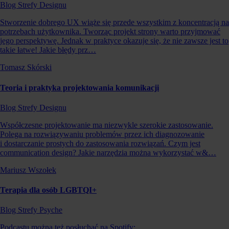
Blog Strefy Designu
Stworzenie dobrego UX wiąże się przede wszystkim z koncentracją na
potrzebach użytkownika. Tworząc projekt strony warto przyjmować
jego perspektywę. Jednak w praktyce okazuje się, że nie zawsze jest to
takie łatwe! Jakie błędy prz…
Tomasz Skórski
Teoria i praktyka projektowania komunikacji
Blog Strefy Designu
Współczesne projektowanie ma niezwykle szerokie zastosowanie.
Polega na rozwiązywaniu problemów przez ich diagnozowanie
i dostarczanie prostych do zastosowania rozwiązań. Czym jest
communication design? Jakie narzędzia można wykorzystać w&…
Mariusz Wszołek
Terapia dla osób LGBTQI+
Blog Strefy Psyche
Podcastu można też posłuchać na Spotify: