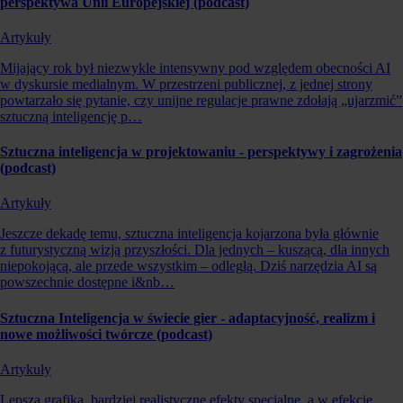
perspektywa Unii Europejskiej (podcast)
Artykuły
Mijający rok był niezwykle intensywny pod względem obecności AI
w dyskursie medialnym. W przestrzeni publicznej, z jednej strony
powtarzało się pytanie, czy unijne regulacje prawne zdołają „ujarzmić”
sztuczną inteligencję p…
Sztuczna inteligencja w projektowaniu - perspektywy i zagrożenia
(podcast)
Artykuły
Jeszcze dekadę temu, sztuczna inteligencja kojarzona była głównie
z futurystyczną wizją przyszłości. Dla jednych – kuszącą, dla innych
niepokojącą, ale przede wszystkim – odległą. Dziś narzędzia AI są
powszechnie dostępne i&nb…
Sztuczna Inteligencja w świecie gier - adaptacyjność, realizm i
nowe możliwości twórcze (podcast)
Artykuły
Lepsza grafika, bardziej realistyczne efekty specjalne, a w efekcie