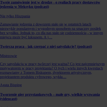
Twoje zamówienie jest w drodze - o realiach pracy dostawców
jedzenia w Meksyku (podcast)
Nie tylko Hiszpania
Zamawianie jedzenia z dowozem stało się w ostatnich latach
niezwykle popularnym i wygodnym sposobem na smaczny posiłek
bez wysiłku. Jednak to, co dla nas stało się codziennością - w innym
miejscu może być luksusem. A j…
Twórcza praca - jak czerpać z niej satysfakcję? (podcast)
Mistrzowie
Czy satysfakcja w pracy twórczej jest ważna? Co jest najcenniejszym
motywatorem w pracy projektanta? O tych i wielu innych kwestiach
rozmawiamy z Tomem Biskupem, dyrektorem artystycznym,
projektantem produktu cyfrowego, wykła…
Agata Bisping
Tworzenie gier przystankowych – małe gry, wielkie wyzwania
(videocast)