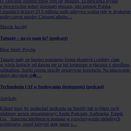
O Tajwanie ostatnio znów robi się głośniej. Ta niewielka wyspa
o powierzchni jednej dziesiątej obszaru, jaki zajmuje Polska,
i populacji liczącej 23,5 miliona osób odgrywa ważną rolę w dyskursie
politycznym między Chinami a&nbs…
Marcin Jacoby
Tatuaże – na co nam to? (podcast)
Blog Strefy Psyche
Tatuaże stały się bardzo popularną formą ekspresji i ozdoby ciała
w wielu krajach; od dawna nie są już kojarzone wyłącznie z określoną
subkulturą, dzięki czemu straciły negatywne konotacje. Na tatuowanie
skóry decyduje si�…
Technologia i AI w budowaniu dostępności (podcast)
Artykuły
Kliknij tutaj, by posłuchać podcastu na Spotify lub wybierz swój
ulubiony serwis streamingowy: Apple Podcasts, Audioteka, Empik
Go. Sztuczna inteligencja pomaga w rozwiązywaniu niektórych
problemów, przed którymi staje nasze s…