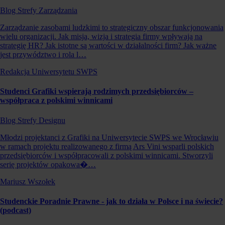
Blog Strefy Zarządzania
Zarządzanie zasobami ludzkimi to strategiczny obszar funkcjonowania
wielu organizacji. Jak misja, wizja i strategia firmy wpływają na
strategię HR? Jak istotne są wartości w działalności firm? Jak ważne
jest przywództwo i rola l…
Redakcja Uniwersytetu SWPS
Studenci Grafiki wspierają rodzimych przedsiębiorców –
współpraca z polskimi winnicami
Blog Strefy Designu
Młodzi projektanci z Grafiki na Uniwersytecie SWPS we Wrocławiu
w ramach projektu realizowanego z firmą Ars Vini wsparli polskich
przedsiębiorców i współpracowali z polskimi winnicami. Stworzyli
serię projektów opakowa�…
Mariusz Wszołek
Studenckie Poradnie Prawne - jak to działa w Polsce i na świecie?
(podcast)